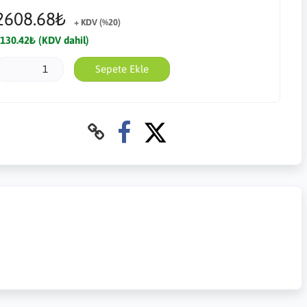
2608.68₺
+ KDV (%20)
130.42₺ (KDV dahil)
Sepete Ekle