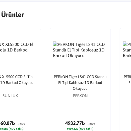
 Ürünler
 XL5500 CCD El Tipi
PERKON Tiger LS41 CCD Standlı
PERK
 1D Barkod Okuyucu
El Tipi Kablosuz 1D Barkod
E
Okuyucu
SUNLUX
PERKON
660.07₺
4932.77₺
+ KDV
+ KDV
92.08₺ (KDV dahil)
5919.32₺ (KDV dahil)