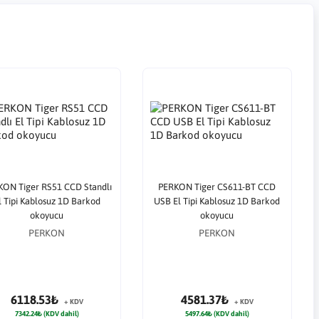
ON Tiger RS51 CCD Standlı
PERKON Tiger CS611-BT CCD
l Tipi Kablosuz 1D Barkod
USB El Tipi Kablosuz 1D Barkod
okoyucu
okoyucu
PERKON
PERKON
6118.53₺
4581.37₺
+ KDV
+ KDV
7342.24₺ (KDV dahil)
5497.64₺ (KDV dahil)