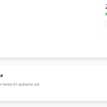
3
ma
in henüz bir açıklama yok.