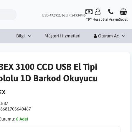
USD
47.5911 ₺
EUR
54.9344 ₺
TRY
Hesap
Bizi Arayın
Sepet
Bilgi
Müşteri Hizmetleri
Oturum Aç
BEX 3100 CCD USB El Tipi
blolu 1D Barkod Okuyucu
EX
1887
:
8681705640467
Durumu:
6 Adet