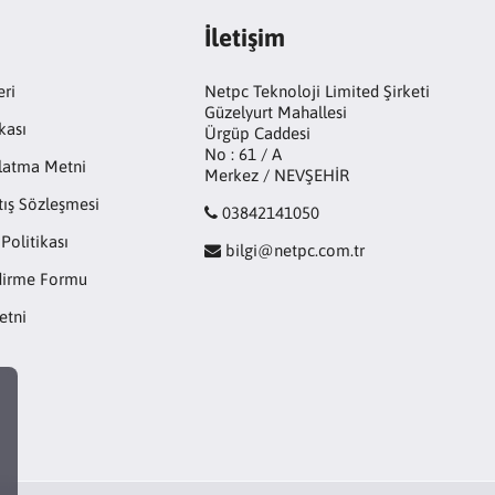
İletişim
eri
Netpc Teknoloji Limited Şirketi
Güzelyurt Mahallesi
kası
Ürgüp Caddesi
No : 61 / A
latma Metni
Merkez / NEVŞEHİR
tış Sözleşmesi
03842141050
 Politikası
bilgi@netpc.com.tr
ndirme Formu
etni