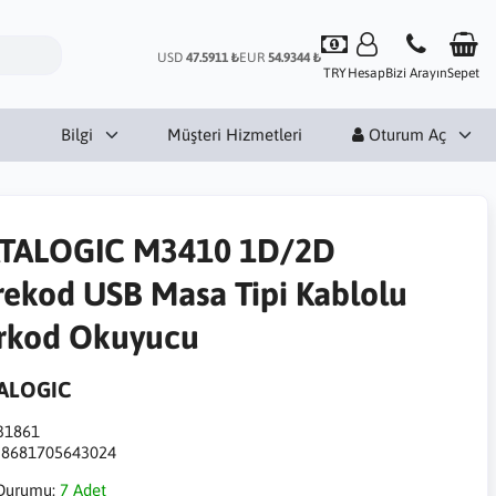
USD
47.5911 ₺
EUR
54.9344 ₺
TRY
Hesap
Bizi Arayın
Sepet
Bilgi
Müşteri Hizmetleri
Oturum Aç
TALOGIC M3410 1D/2D
rekod USB Masa Tipi Kablolu
rkod Okuyucu
ALOGIC
31861
:
8681705643024
Durumu:
7 Adet