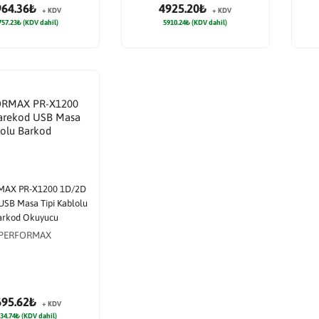
964.36₺
4925.20₺
+ KDV
+ KDV
757.23₺ (KDV dahil)
5910.24₺ (KDV dahil)
AX PR-X1200 1D/2D
USB Masa Tipi Kablolu
arkod Okuyucu
PERFORMAX
695.62₺
+ KDV
34.74₺ (KDV dahil)