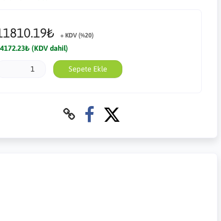
11810.19₺
+ KDV (%20)
4172.23₺ (KDV dahil)
Sepete Ekle