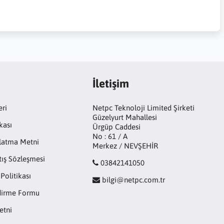
İletişim
eri
Netpc Teknoloji Limited Şirketi
Güzelyurt Mahallesi
kası
Ürgüp Caddesi
No : 61 / A
latma Metni
Merkez / NEVŞEHİR
tış Sözleşmesi
03842141050
 Politikası
bilgi@netpc.com.tr
ndirme Formu
etni