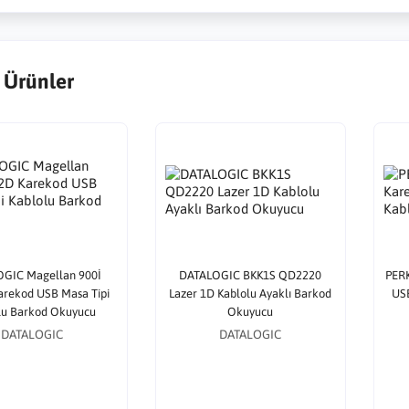
 Ürünler
GIC Magellan 900İ
DATALOGIC BKK1S QD2220
PER
arekod USB Masa Tipi
Lazer 1D Kablolu Ayaklı Barkod
USB
lu Barkod Okuyucu
Okuyucu
DATALOGIC
DATALOGIC