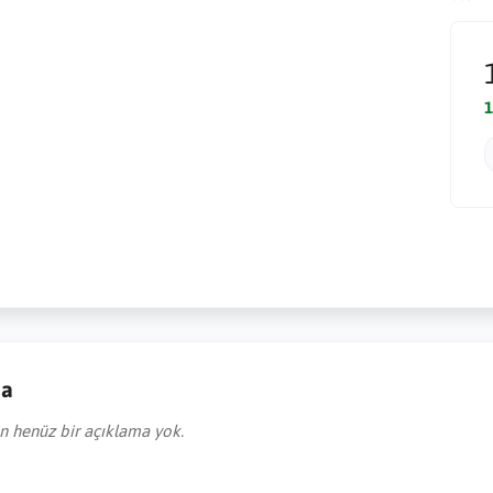
1
ma
in henüz bir açıklama yok.