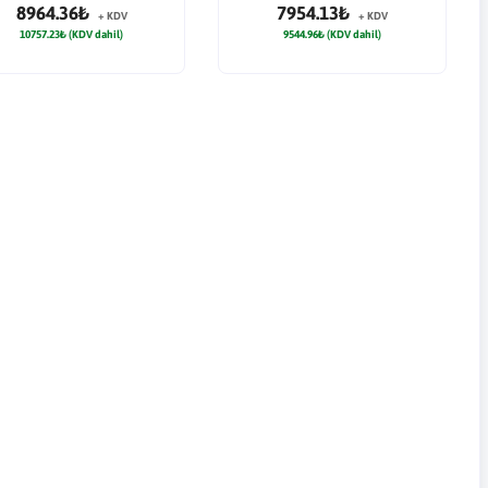
8964.36₺
7954.13₺
+ KDV
+ KDV
10757.23₺ (KDV dahil)
9544.96₺ (KDV dahil)