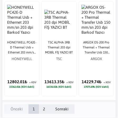
HONEYWELL PC42E-
TSC ALPHA-3RB
ARGOX OS-200 Pro
D Thermal Usb +
Thermal 203 dpi
Thermal + Thermal
Ethernet 203 mm/sn
MOBİL FİŞ YAZICI BT
Transfer Usb 150
203 dpi Barkod
mm/sn 203 dpi
HONEYWELL
TSC
ARGOX
Yazıcı
Barkod Yazıcı
12802.01₺
13613.35₺
14229.74₺
+ KDV
+ KDV
+ KDV
15362.41₺ (KDV dahil)
16336.02₺ (KDV dahil)
17075.69₺ (KDV dahil)
Önceki
1
2
Sonraki