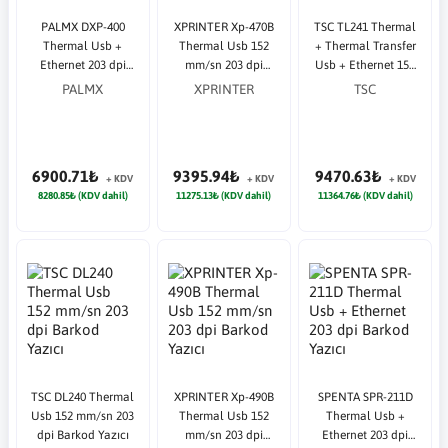
PALMX DXP-400
XPRINTER Xp-470B
TSC TL241 Thermal
Thermal Usb +
Thermal Usb 152
+ Thermal Transfer
Ethernet 203 dpi
mm/sn 203 dpi
Usb + Ethernet 152
Barkod Yazıcı
Barkod Yazıcı
mm/sn 203 dpi
PALMX
XPRINTER
TSC
Barkod Yazıcı
6900.71₺
9395.94₺
9470.63₺
+ KDV
+ KDV
+ KDV
8280.85₺ (KDV dahil)
11275.13₺ (KDV dahil)
11364.76₺ (KDV dahil)
TSC DL240 Thermal
XPRINTER Xp-490B
SPENTA SPR-211D
Usb 152 mm/sn 203
Thermal Usb 152
Thermal Usb +
dpi Barkod Yazıcı
mm/sn 203 dpi
Ethernet 203 dpi