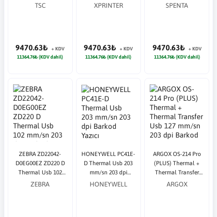
Barkod Yazıcı
Barkod Yazıcı
TSC
XPRINTER
SPENTA
9470.63₺
9470.63₺
9470.63₺
+ KDV
+ KDV
+ KDV
11364.76₺ (KDV dahil)
11364.76₺ (KDV dahil)
11364.76₺ (KDV dahil)
ZEBRA ZD22042-
HONEYWELL PC41E-
ARGOX OS-214 Pro
D0EG00EZ ZD220 D
D Thermal Usb 203
(PLUS) Thermal +
Thermal Usb 102
mm/sn 203 dpi
Thermal Transfer
mm/sn 203 dpi
Barkod Yazıcı
Usb 127 mm/sn 203
ZEBRA
HONEYWELL
ARGOX
Barkod Yazıcı
dpi Barkod Yazıcı
4.16" baskı genişliği
(100mm)