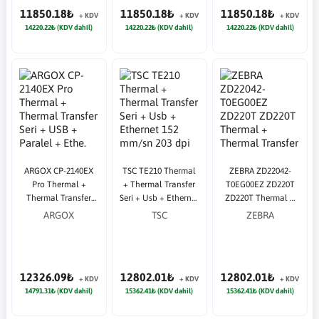
11850.18₺
11850.18₺
11850.18₺
+ KDV
+ KDV
+ KDV
14220.22₺ (KDV dahil)
14220.22₺ (KDV dahil)
14220.22₺ (KDV dahil)
ARGOX CP-2140EX
TSC TE210 Thermal
ZEBRA ZD22042-
Pro Thermal +
+ Thermal Transfer
T0EG00EZ ZD220T
Thermal Transfer
Seri + Usb + Ethernet
ZD220T Thermal +
Seri + USB + Paralel
152 mm/sn 203 dpi
Thermal Transfer
ARGOX
TSC
ZEBRA
+ Ethe. 104 mm/sn
Barkod Yazıcı
Usb 203 dpi Barkod
203 dpi Barkod
Yazıcı
Yazıcı
12326.09₺
12802.01₺
12802.01₺
+ KDV
+ KDV
+ KDV
14791.31₺ (KDV dahil)
15362.41₺ (KDV dahil)
15362.41₺ (KDV dahil)