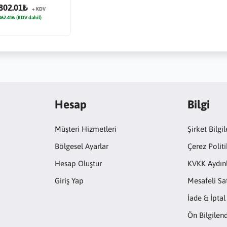
802.01₺
+ KDV
362.41₺ (KDV dahil)
Hesap
Bilgi
Müşteri Hizmetleri
Şirket Bilgil
Bölgesel Ayarlar
Çerez Politi
Hesap Oluştur
KVKK Aydın
Giriş Yap
Mesafeli Sa
İade & İptal
Ön Bilgile