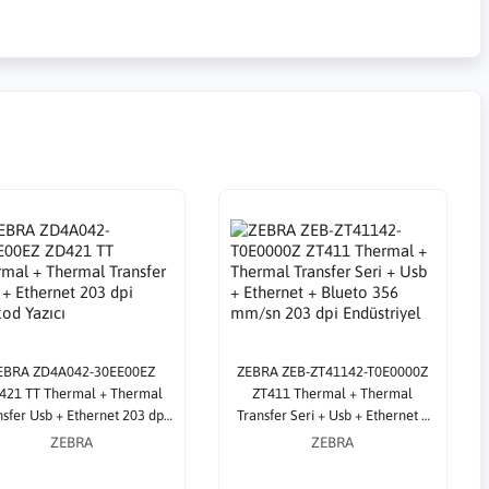
EBRA ZD4A042-30EE00EZ
ZEBRA ZEB-ZT41142-T0E0000Z
421 TT Thermal + Thermal
ZT411 Thermal + Thermal
nsfer Usb + Ethernet 203 dpi
Transfer Seri + Usb + Ethernet +
Barkod Yazıcı
Blueto 356 mm/sn 203 dpi
ZEBRA
ZEBRA
Endüstriyel