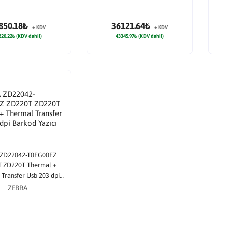
850.18₺
36121.64₺
+ KDV
+ KDV
220.22₺ (KDV dahil)
43345.97₺ (KDV dahil)
 ZD22042-T0EG00EZ
 ZD220T Thermal +
Transfer Usb 203 dpi
Barkod Yazıcı
ZEBRA