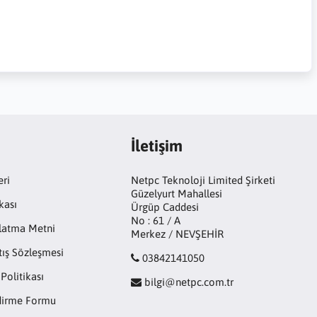
İletişim
eri
Netpc Teknoloji Limited Şirketi
Güzelyurt Mahallesi
kası
Ürgüp Caddesi
No : 61 / A
latma Metni
Merkez / NEVŞEHİR
tış Sözleşmesi
03842141050
 Politikası
bilgi@netpc.com.tr
ndirme Formu