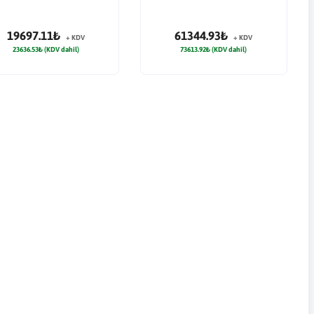
19697.11₺
61344.93₺
+ KDV
+ KDV
23636.53₺ (KDV dahil)
73613.92₺ (KDV dahil)