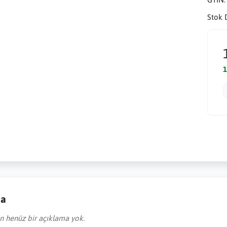
Stok 
1
ma
in henüz bir açıklama yok.