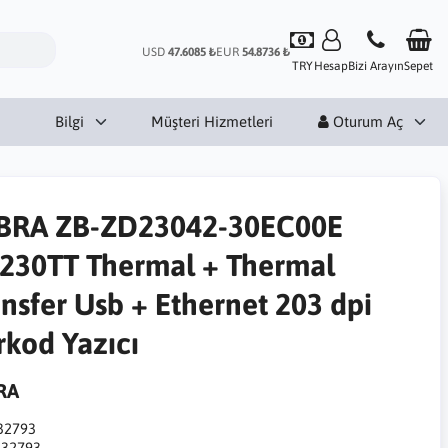
USD
47.6085 ₺
EUR
54.8736 ₺
TRY
Hesap
Bizi Arayın
Sepet
Bilgi
Müşteri Hizmetleri
Oturum Aç
BRA ZB-ZD23042-30EC00E
230TT Thermal + Thermal
ansfer Usb + Ethernet 203 dpi
rkod Yazıcı
RA
32793
:
32793