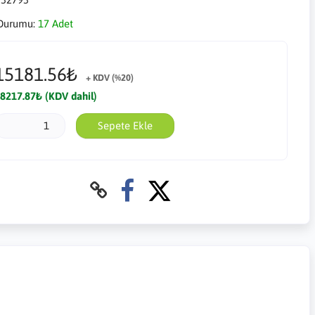
Durumu:
17 Adet
15181.56₺
+ KDV (%20)
8217.87₺ (KDV dahil)
Sepete Ekle