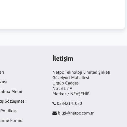
İletişim
eri
Netpc Teknoloji Limited Şirketi
Güzelyurt Mahallesi
kası
Ürgüp Caddesi
No : 61 / A
latma Metni
Merkez / NEVŞEHİR
tış Sözleşmesi
03842141050
 Politikası
bilgi@netpc.com.tr
ndirme Formu