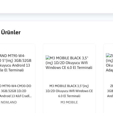
 Ürünler
D MT90-W4-CM30-DO
M3 MOBILE BLACK 3,5"(inç)
Z
ç) 3GB/32GB 1D/2D
1D/2D Okuyucu Wifi Windows CE
3GB
ndroid 13 Kılıf Cradle
6.0 El Terminali
And
El Terminali
NEWLAND
M3 MOBILE