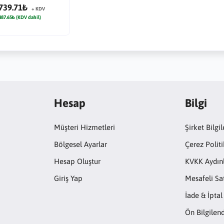
739.71₺
+ KDV
487.65₺ (KDV dahil)
Hesap
Bilgi
Müşteri Hizmetleri
Şirket Bilgil
Bölgesel Ayarlar
Çerez Politi
Hesap Oluştur
KVKK Aydın
Giriş Yap
Mesafeli Sa
İade & İptal
Ön Bilgile