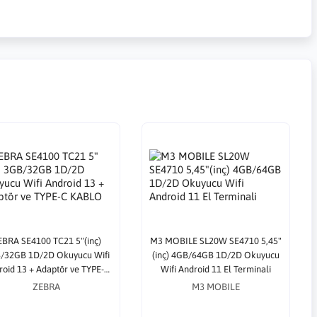
EBRA SE4100 TC21 5"(inç)
M3 MOBILE SL20W SE4710 5,45"
/32GB 1D/2D Okuyucu Wifi
(inç) 4GB/64GB 1D/2D Okuyucu
roid 13 + Adaptör ve TYPE-C
Wifi Android 11 El Terminali
KABLO
ZEBRA
M3 MOBILE