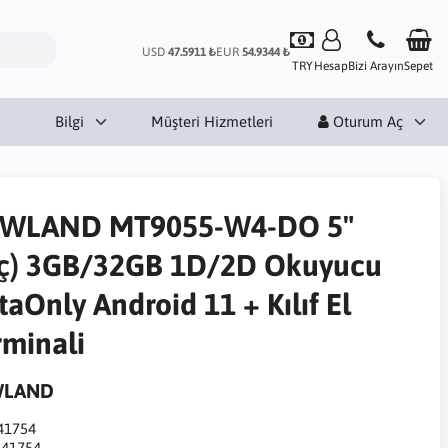
USD
47.5911 ₺
EUR
54.9344 ₺
TRY
Hesap
Bizi Arayın
Sepet
Bilgi
Müşteri Hizmetleri
Oturum Aç
WLAND MT9055-W4-DO 5"
nç) 3GB/32GB 1D/2D Okuyucu
aOnly Android 11 + Kılıf El
rminali
WLAND
41754
:
41754