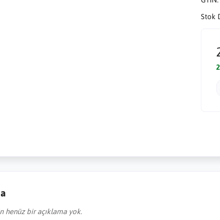
Stok 
2
ma
in henüz bir açıklama yok.