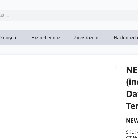
Dönüşüm
Hizmetlerimiz
Zirve Yazılım
Hakkımızda
NE
(i
Dat
Te
NE
SKU:
GTIN