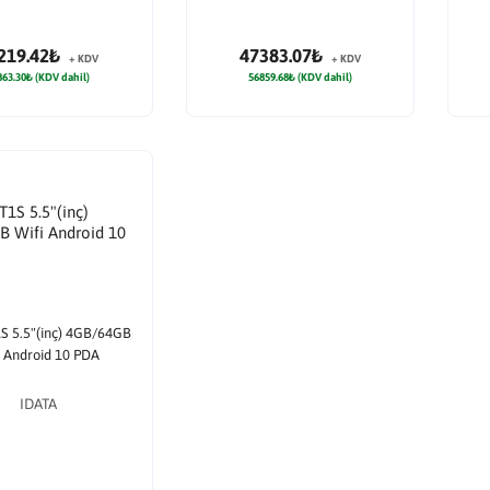
219.42₺
47383.07₺
+ KDV
+ KDV
863.30₺ (KDV dahil)
56859.68₺ (KDV dahil)
S 5.5"(inç) 4GB/64GB
i Android 10 PDA
IDATA