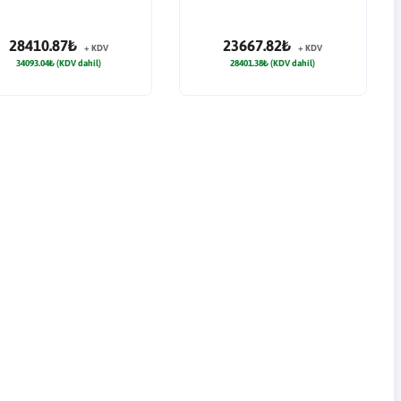
28410.87₺
23667.82₺
+ KDV
+ KDV
34093.04₺ (KDV dahil)
28401.38₺ (KDV dahil)