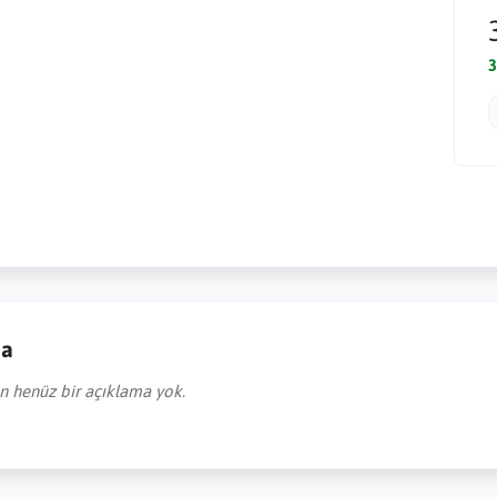
3
ma
in henüz bir açıklama yok.