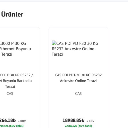
 Ürünler
000 P 30 KG RS232 /
CAS PDI PDT-30 30 KG RS232
et Boyunlu Barkodlu
Ankestre Online Terazi
Terazi
CAS
CAS
266.18₺
18988.85₺
+ KDV
+ KDV
919.42₺ (KDV dahil)
22786.62₺ (KDV dahil)