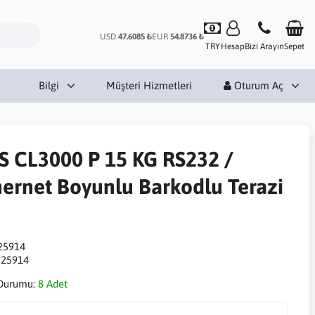
USD
47.6085 ₺
EUR
54.8736 ₺
TRY
Hesap
Bizi Arayın
Sepet
Bilgi
Müşteri Hizmetleri
Oturum Aç
S CL3000 P 15 KG RS232 /
hernet Boyunlu Barkodlu Terazi
25914
:
25914
Durumu:
8 Adet