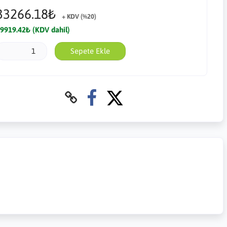
33266.18₺
+ KDV (%20)
9919.42₺ (KDV dahil)
Sepete Ekle