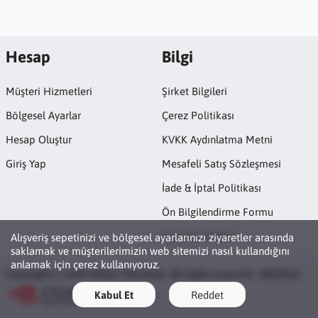
Hesap
Bilgi
Müşteri Hizmetleri
Şirket Bilgileri
Bölgesel Ayarlar
Çerez Politikası
Hesap Oluştur
KVKK Aydınlatma Metni
Giriş Yap
Mesafeli Satış Sözleşmesi
İade & İptal Politikası
Ön Bilgilendirme Formu
Açık Rıza Metni
Alışveriş sepetinizi ve bölgesel ayarlarınızı ziyaretler arasında
saklamak ve müşterilerimizin web sitemizi nasıl kullandığını
anlamak için çerez kullanıyoruz.
Copyright © 2026 Netpc Teknoloji. All rights reserved ·
NETPC®
Kabul Et
Reddet
ETBİS'e Kayıtlıdır