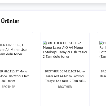
 Ürünler
R HL-1111-3T Mono
BROTHER DCP-1511-2T Mono
BRO
Mono Usb Yazıcı 3 Tam
Lazer AIO A4 Mono Fotokopi
Desk
dolu toner
Tarayıcı Usb Yazıcı 2 Tam dolu
toner
BROTHER
BROTHER