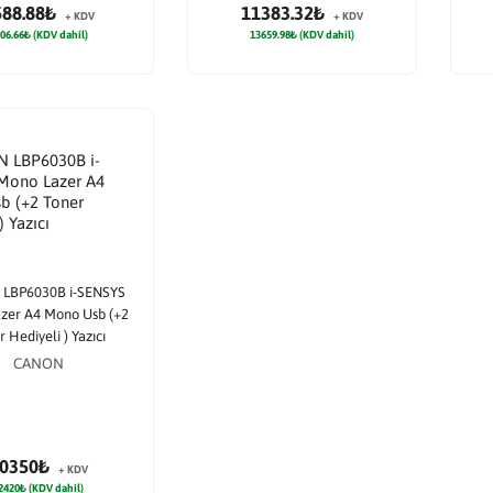
588.88₺
11383.32₺
+ KDV
+ KDV
06.66₺ (KDV dahil)
13659.98₺ (KDV dahil)
LBP6030B i-SENSYS
zer A4 Mono Usb (+2
r Hediyeli ) Yazıcı
CANON
0350₺
+ KDV
2420₺ (KDV dahil)