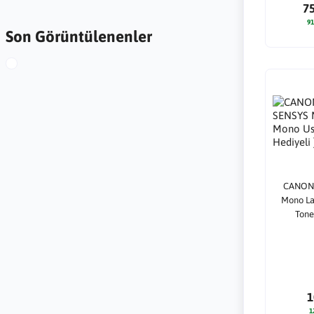
7
91
Son Görüntülenenler
CANON 
Mono La
Tone
1
1