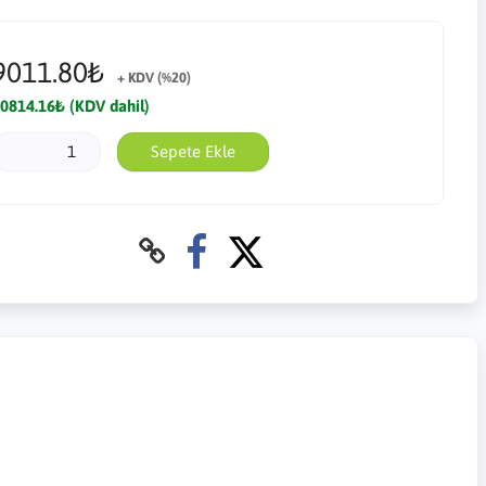
9011.80₺
+ KDV (%20)
0814.16₺ (KDV dahil)
Sepete Ekle