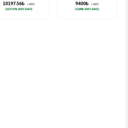
10197.56₺
9400₺
+ KDV
+ KDV
12237.07₺ (KDV dahil)
11280₺ (KDV dahil)