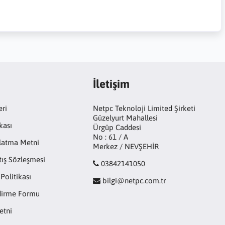
İletişim
eri
Netpc Teknoloji Limited Şirketi
Güzelyurt Mahallesi
kası
Ürgüp Caddesi
No : 61 / A
latma Metni
Merkez / NEVŞEHİR
tış Sözleşmesi
03842141050
 Politikası
bilgi@netpc.com.tr
ndirme Formu
etni