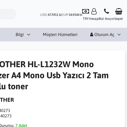
USD
47.5911 ₺
EUR
54.9344 ₺
TRY
Hesap
Bizi Arayın
Sepet
Bilgi
Müşteri Hizmetleri
Oturum Aç
OTHER HL-L1232W Mono
zer A4 Mono Usb Yazıcı 2 Tam
lu toner
THER
40273
:
40273
Durumu:
7 Adet