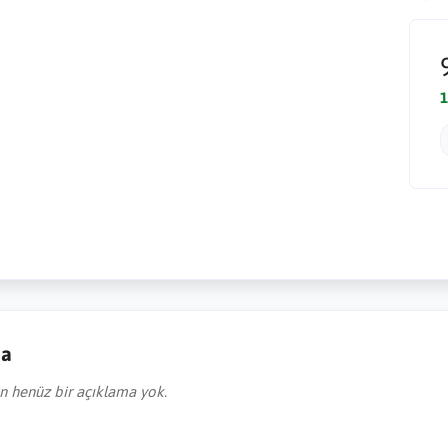
1
ma
in henüz bir açıklama yok.