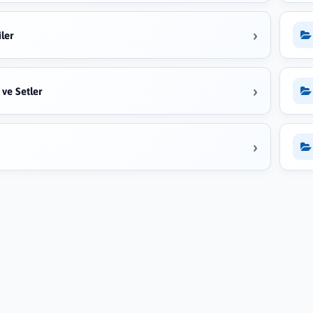
›
iler
›
 ve Setler
›
e