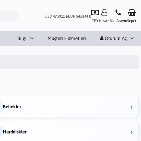
USD
47.5911 ₺
EUR
54.9344 ₺
TRY
Hesap
Bizi Arayın
Sepet
Bilgi
Müşteri Hizmetleri
Oturum Aç
›
Bellekler
›
Harddiskler