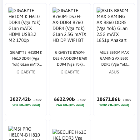
GIGABYTE H610M K
GIGABYTE B760M-
ASUS B860M MAX
H610 DDR4 (Vga
DS3H-AX-DDR4 B760
GAMING AX B860
Yok) GLan mATX
DDR4 (Vga Yok)
DDR5 (Vga Yok)
HDMI USB3.2 M2
GLan 2.5G mATX HD
GLan 2.5G mATX
GIGABYTE
GIGABYTE
ASUS
1700p Anakart
DP WIFI BT M2 1700p
1851p Anakart
Anakart
3027.42₺
6622.90₺
10671.86₺
+ KDV
+ KDV
+ KDV
3632.90₺ (KDV dahil)
7947.48₺ (KDV dahil)
12806.23₺ (KDV dahil)