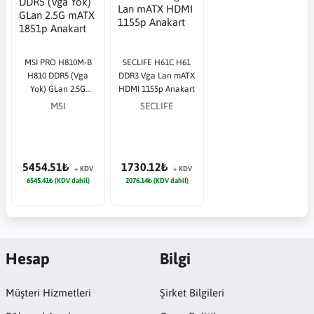
MSI PRO H810M-B
SECLIFE H61C H61
H810 DDR5 (Vga
DDR3 Vga Lan mATX
Yok) GLan 2.5G
HDMI 1155p Anakart
mATX 1851p Anakart
MSI
SECLIFE
5454.51₺
1730.12₺
+ KDV
+ KDV
6545.41₺ (KDV dahil)
2076.14₺ (KDV dahil)
Hesap
Bilgi
Müşteri Hizmetleri
Şirket Bilgileri