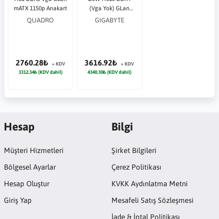
mATX 1150p Anakart
(Vga Yok) GLan
mATX HDMI USB3.2
QUADRO
GIGABYTE
M2 DP 1700p
Anakart
2760.28₺
3616.92₺
+ KDV
+ KDV
3312.34₺ (KDV dahil)
4340.30₺ (KDV dahil)
Hesap
Bilgi
Müşteri Hizmetleri
Şirket Bilgileri
Bölgesel Ayarlar
Çerez Politikası
Hesap Oluştur
KVKK Aydınlatma Metni
Giriş Yap
Mesafeli Satış Sözleşmesi
İade & İptal Politikası