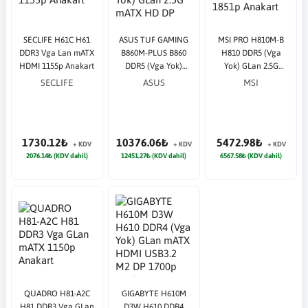
SECLIFE H61C H61
ASUS TUF GAMING
MSI PRO H810M-B
DDR3 Vga Lan mATX
B860M-PLUS B860
H810 DDR5 (Vga
HDMI 1155p Anakart
DDR5 (Vga Yok)
Yok) GLan 2.5G
GLan 2.5G mATX HD
mATX 1851p Anakart
SECLIFE
ASUS
MSI
DP TYP-C M2 1851p
Anakart
1730.12₺
10376.06₺
5472.98₺
+ KDV
+ KDV
+ KDV
2076.14₺ (KDV dahil)
12451.27₺ (KDV dahil)
6567.58₺ (KDV dahil)
QUADRO H81-A2C
GIGABYTE H610M
H81 DDR3 Vga GLan
D3W H610 DDR4