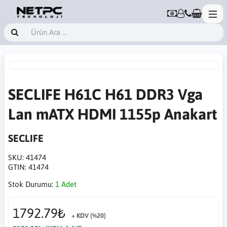
SECLIFE H61C H61 DDR3 Vga
Lan mATX HDMI 1155p Anakart
SECLIFE
SKU:
41474
GTIN:
41474
Stok Durumu:
1 Adet
1792.79₺
+ KDV (%20)