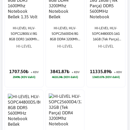
HI-LEVEL HLV-
HI-LEVEL HLV-
HI-LEVEL HLV-
SOPC12800LV/8G
SOPC25600D4/8G
SOPC44800D5-16G
8GB DDR3 1600Mhz
8GB DDR4 3200Mhz
16GB (Tek Parça)
Notebook Bellek
Notebook Bellek
DDR5 5600MHz
HI-LEVEL
HI-LEVEL
HI-LEVEL
1.35 Volt
Notebook Bellek
1707.50₺
3841.87₺
11335.89₺
+ KDV
+ KDV
+ KDV
2049₺ (KDV dahil)
4610.24₺ (KDV dahil)
13603.07₺ (KDV dahil)