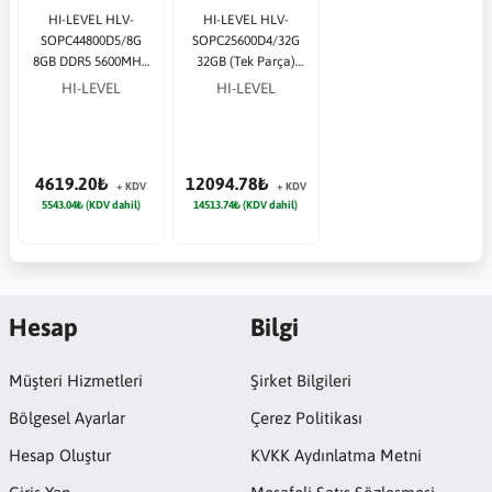
HI-LEVEL HLV-
HI-LEVEL HLV-
SOPC44800D5/8G
SOPC25600D4/32G
8GB DDR5 5600MHz
32GB (Tek Parça)
Notebook Bellek
DDR4 3200Mhz
HI-LEVEL
HI-LEVEL
Notebook Bellek
4619.20₺
12094.78₺
+ KDV
+ KDV
5543.04₺ (KDV dahil)
14513.74₺ (KDV dahil)
Hesap
Bilgi
Müşteri Hizmetleri
Şirket Bilgileri
Bölgesel Ayarlar
Çerez Politikası
Hesap Oluştur
KVKK Aydınlatma Metni