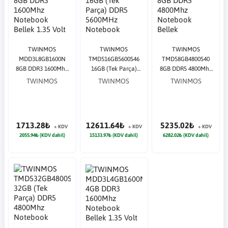
TWINMOS
TWINMOS
TWINMOS
MDD3L8GB1600N
TMD516GB5600S46
TMD58GB4800S40
8GB DDR3 1600Mhz
16GB (Tek Parça)
8GB DDR5 4800Mhz
Notebook Bellek
DDR5 5600MHz
Notebook Bellek
TWINMOS
TWINMOS
TWINMOS
1.35 Volt
Notebook Bellek
1713.28₺
12611.64₺
5235.02₺
+ KDV
+ KDV
+ KDV
2055.94₺ (KDV dahil)
15133.97₺ (KDV dahil)
6282.02₺ (KDV dahil)