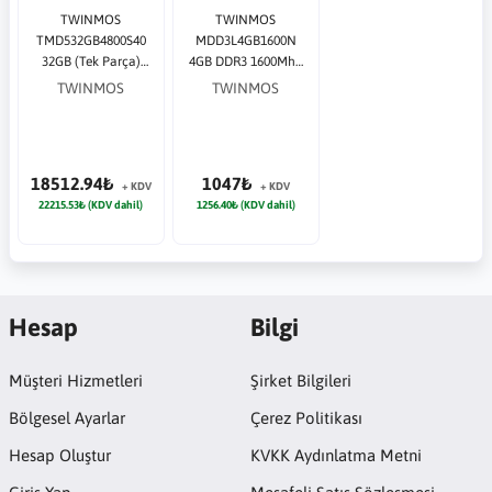
TWINMOS
TWINMOS
TMD532GB4800S40
MDD3L4GB1600N
32GB (Tek Parça)
4GB DDR3 1600Mhz
DDR5 4800Mhz
Notebook Bellek
TWINMOS
TWINMOS
Notebook Bellek
1.35 Volt
18512.94₺
1047₺
+ KDV
+ KDV
22215.53₺ (KDV dahil)
1256.40₺ (KDV dahil)
Hesap
Bilgi
Müşteri Hizmetleri
Şirket Bilgileri
Bölgesel Ayarlar
Çerez Politikası
Hesap Oluştur
KVKK Aydınlatma Metni