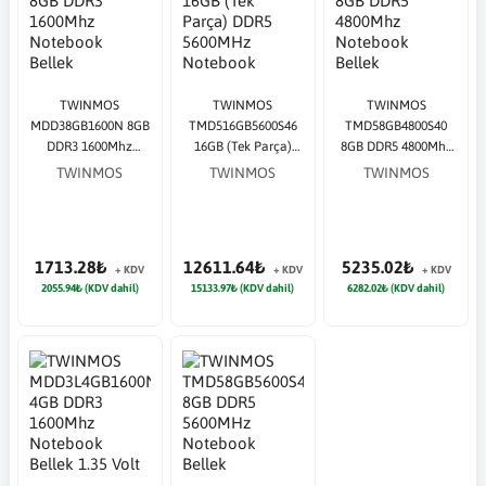
TWINMOS
TWINMOS
TWINMOS
MDD38GB1600N 8GB
TMD516GB5600S46
TMD58GB4800S40
DDR3 1600Mhz
16GB (Tek Parça)
8GB DDR5 4800Mhz
Notebook Bellek
DDR5 5600MHz
Notebook Bellek
TWINMOS
TWINMOS
TWINMOS
Notebook Bellek
1713.28₺
12611.64₺
5235.02₺
+ KDV
+ KDV
+ KDV
2055.94₺ (KDV dahil)
15133.97₺ (KDV dahil)
6282.02₺ (KDV dahil)