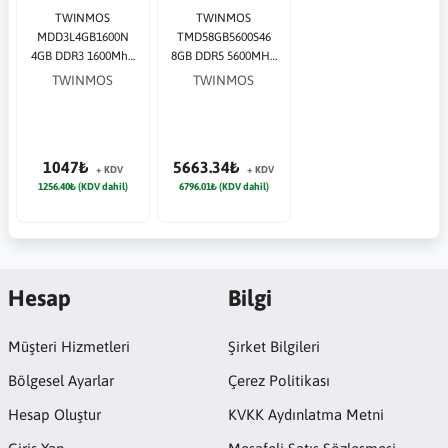
TWINMOS
TWINMOS
MDD3L4GB1600N
TMD58GB5600S46
4GB DDR3 1600Mhz
8GB DDR5 5600MHz
Notebook Bellek
Notebook Bellek
TWINMOS
TWINMOS
1.35 Volt
1047₺
5663.34₺
+ KDV
+ KDV
1256.40₺ (KDV dahil)
6796.01₺ (KDV dahil)
Hesap
Bilgi
Müşteri Hizmetleri
Şirket Bilgileri
Bölgesel Ayarlar
Çerez Politikası
Hesap Oluştur
KVKK Aydınlatma Metni