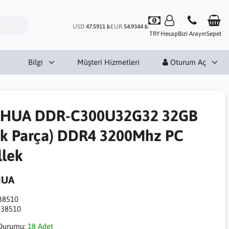
USD
47.5911 ₺
EUR
54.9344 ₺
TRY
Hesap
Bizi Arayın
Sepet
Bilgi
Müşteri Hizmetleri
Oturum Aç
HUA DDR-C300U32G32 32GB
ek Parça) DDR4 3200Mhz PC
llek
HUA
38510
:
38510
Durumu:
18 Adet