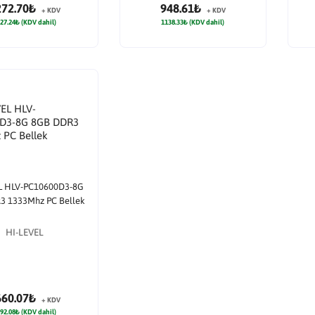
272.70₺
948.61₺
+ KDV
+ KDV
27.24₺ (KDV dahil)
1138.33₺ (KDV dahil)
L HLV-PC10600D3-8G
3 1333Mhz PC Bellek
HI-LEVEL
660.07₺
+ KDV
92.08₺ (KDV dahil)