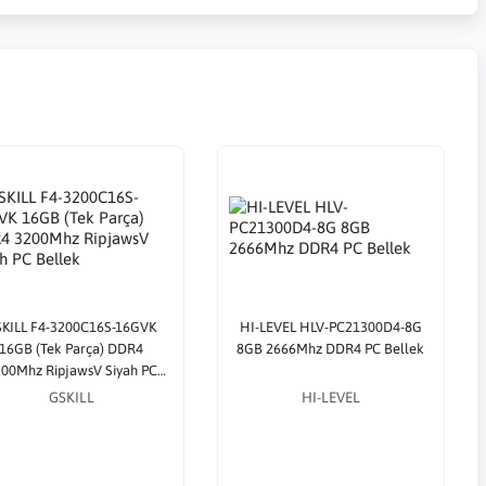
KILL F4-3200C16S-16GVK
HI-LEVEL HLV-PC21300D4-8G
16GB (Tek Parça) DDR4
8GB 2666Mhz DDR4 PC Bellek
00Mhz RipjawsV Siyah PC
Bellek
GSKILL
HI-LEVEL