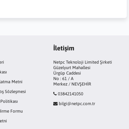
İletişim
eri
Netpc Teknoloji Limited Şirketi
Güzelyurt Mahallesi
kası
Ürgüp Caddesi
No : 61 / A
latma Metni
Merkez / NEVŞEHİR
tış Sözleşmesi
03842141050
 Politikası
bilgi@netpc.com.tr
ndirme Formu
etni