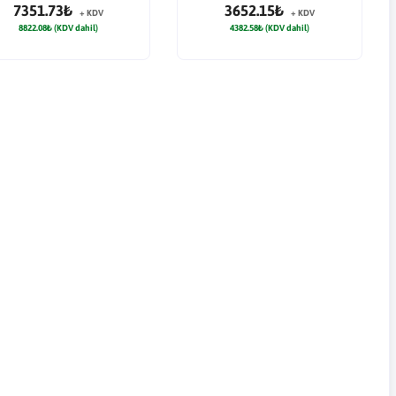
7351.73₺
3652.15₺
+ KDV
+ KDV
8822.08₺ (KDV dahil)
4382.58₺ (KDV dahil)