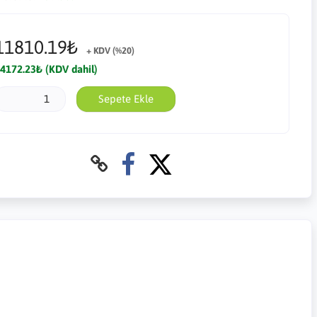
11810.19₺
+ KDV (%20)
4172.23₺ (KDV dahil)
Sepete Ekle