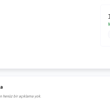
1
ma
in henüz bir açıklama yok.