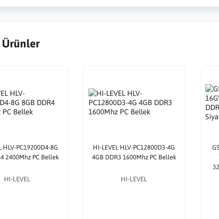
 Ürünler
L HLV-PC19200D4-8G
HI-LEVEL HLV-PC12800D3-4G
GS
4 2400Mhz PC Bellek
4GB DDR3 1600Mhz PC Bellek
32
HI-LEVEL
HI-LEVEL