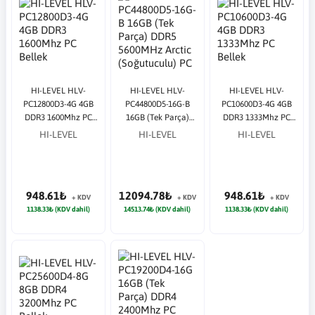
HI-LEVEL HLV-
HI-LEVEL HLV-
HI-LEVEL HLV-
PC12800D3-4G 4GB
PC44800D5-16G-B
PC10600D3-4G 4GB
DDR3 1600Mhz PC
16GB (Tek Parça)
DDR3 1333Mhz PC
Bellek
DDR5 5600MHz
Bellek
HI-LEVEL
HI-LEVEL
HI-LEVEL
Arctic (Soğutuculu)
PC Bellek
948.61₺
12094.78₺
948.61₺
+ KDV
+ KDV
+ KDV
1138.33₺ (KDV dahil)
14513.74₺ (KDV dahil)
1138.33₺ (KDV dahil)