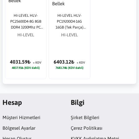
HI-LEVEL HLV-
HI-LEVEL HLV-
PC25600D4-8G 8GB
PC19200D4-16G
DDR4 3200Mhz PC
16GB (Tek Parça)
Bellek
DDR4 2400Mhz PC
HI-LEVEL
HI-LEVEL
Bellek
4031.59₺
6403.12₺
+ KDV
+ KDV
4837.91₺ (KDV dahil)
7683.74₺ (KDV dahil)
Hesap
Bilgi
Müşteri Hizmetleri
Şirket Bilgileri
Bölgesel Ayarlar
Çerez Politikası
Hesap Oluştur
KVKK Aydınlatma Metni