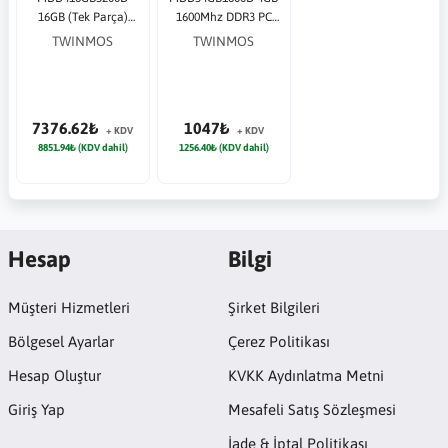
16GB (Tek Parça)
1600Mhz DDR3 PC
DDR4 3200Mhz PC
Bellek
TWINMOS
TWINMOS
Bellek
7376.62₺
1047₺
+ KDV
+ KDV
8851.94₺ (KDV dahil)
1256.40₺ (KDV dahil)
Hesap
Bilgi
Müşteri Hizmetleri
Şirket Bilgileri
Bölgesel Ayarlar
Çerez Politikası
Hesap Oluştur
KVKK Aydınlatma Metni
Giriş Yap
Mesafeli Satış Sözleşmesi
İade & İptal Politikası