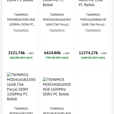
TWINMOS
TWINMOS
TWINMOS
MDD48GB3200D 8GB
MDD416GB2666DWO
TMD516GB4800U40
3200Mhz DDR4 PC
16GB (Tek Parça)
16GB (Tek Parça)
Bellek
DDR4 2666Mhz PC
DDR5 4800Mhz CL40
TWINMOS
TWINMOS
TWINMOS
Bellek
PC Bellek
3521.74₺
6424.80₺
11374.27₺
+ KDV
+ KDV
+ KDV
4226.09₺ (KDV dahil)
7709.76₺ (KDV dahil)
13649.12₺ (KDV dahil)
TWINMOS
TWINMOS
MDD416GB3200D
MDD34GB1600D 4GB