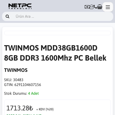
TWINMOS MDD38GB1600D
8GB DDR3 1600Mhz PC Bellek
TWINMOS
SKU:
30483
GTIN:
6291104607156
Stok Durumu:
4 Adet
1713.28₺
+ KDV (%20)