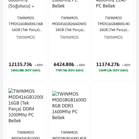
TWINMOS
TWINMOS
TWINMOS
TMD516GB6000U36B
MDD416GB2666DWO
TMD516GB4800U40
16GB (Tek Parça)
16GB (Tek Parça)
16GB (Tek Parça)
DDR5 6000MHz
DDR4 2666Mhz PC
DDR5 4800Mhz CL40
TWINMOS
TWINMOS
TWINMOS
(Soğutucu) + CL36
Bellek
PC Bellek
PC Bellek
12135.73₺
6424.80₺
11374.27₺
+ KDV
+ KDV
+ KDV
14562.88₺ (KDV dahil)
7709.76₺ (KDV dahil)
13649.12₺ (KDV dahil)
TWINMOS
TWINMOS
MDD416GB3200D
MDD38GB1600D 8GB