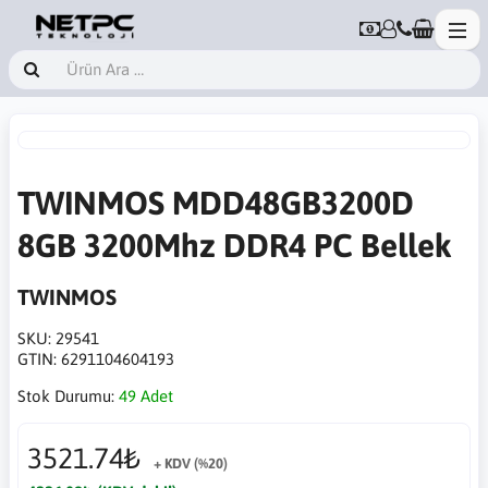
TWINMOS MDD48GB3200D
8GB 3200Mhz DDR4 PC Bellek
TWINMOS
SKU:
29541
GTIN:
6291104604193
Stok Durumu:
49 Adet
3521.74₺
+ KDV (%20)