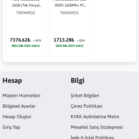
16GB (Tek Parça)
DDR3 1600Mhz PC
DDR4 3200Mhz PC
Bellek
TWINMOS
TWINMOS
Bellek
7376.62₺
1713.28₺
+ KDV
+ KDV
8851.94₺ (KDV dahil)
2055.94₺ (KDV dahil)
Hesap
Bilgi
Müşteri Hizmetleri
Şirket Bilgileri
Bölgesel Ayarlar
Çerez Politikası
Hesap Oluştur
KVKK Aydınlatma Metni
Giriş Yap
Mesafeli Satış Sözleşmesi
İade & İptal Politikası