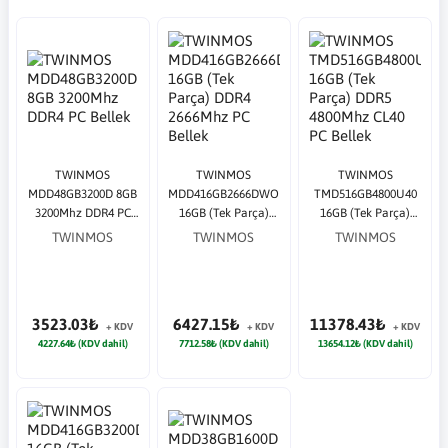
TWINMOS
TWINMOS
TWINMOS
MDD48GB3200D 8GB
MDD416GB2666DWO
TMD516GB4800U40
3200Mhz DDR4 PC
16GB (Tek Parça)
16GB (Tek Parça)
Bellek
DDR4 2666Mhz PC
DDR5 4800Mhz CL40
TWINMOS
TWINMOS
TWINMOS
Bellek
PC Bellek
3523.03₺
6427.15₺
11378.43₺
+ KDV
+ KDV
+ KDV
4227.64₺ (KDV dahil)
7712.58₺ (KDV dahil)
13654.12₺ (KDV dahil)