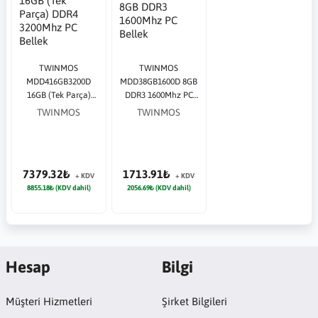
TWINMOS
TWINMOS
MDD416GB3200D
MDD38GB1600D 8GB
16GB (Tek Parça)
DDR3 1600Mhz PC
DDR4 3200Mhz PC
Bellek
TWINMOS
TWINMOS
Bellek
7379.32₺
1713.91₺
+ KDV
+ KDV
8855.18₺ (KDV dahil)
2056.69₺ (KDV dahil)
Hesap
Bilgi
Müşteri Hizmetleri
Şirket Bilgileri