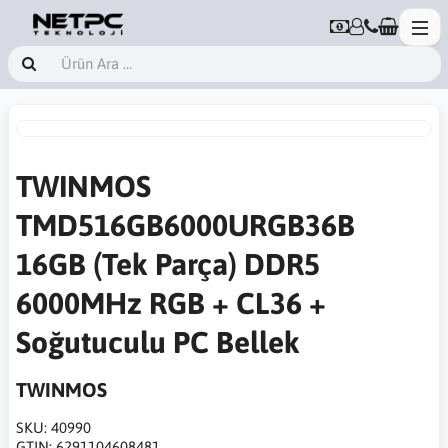
TWINMOS
TMD516GB6000URGB36B
16GB (Tek Parça) DDR5
6000MHz RGB + CL36 +
Soğutuculu PC Bellek
TWINMOS
SKU:
40990
GTIN:
6291104608481