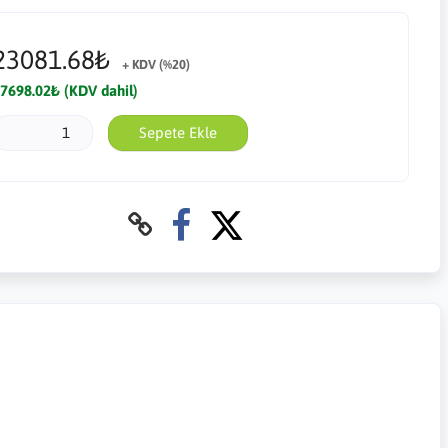
23081.68₺
+ KDV (%20)
7698.02₺ (KDV dahil)
Sepete Ekle