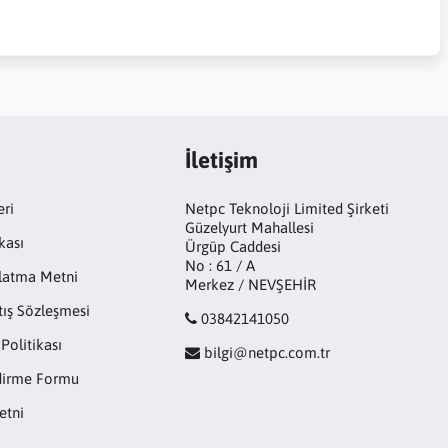
İletişim
eri
Netpc Teknoloji Limited Şirketi
Güzelyurt Mahallesi
kası
Ürgüp Caddesi
No : 61 / A
latma Metni
Merkez / NEVŞEHİR
tış Sözleşmesi
03842141050
 Politikası
bilgi@netpc.com.tr
ndirme Formu
etni