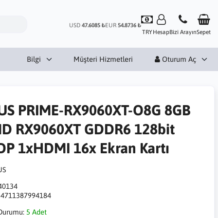
USD
47.6085 ₺
EUR
54.8736 ₺
TRY
Hesap
Bizi Arayın
Sepet
Bilgi
Müşteri Hizmetleri
Oturum Aç
US PRIME-RX9060XT-O8G 8GB
D RX9060XT GDDR6 128bit
DP 1xHDMI 16x Ekran Kartı
40134
:
4711387994184
Durumu:
5 Adet