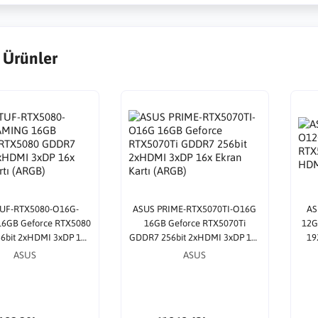
 Ürünler
TUF-RTX5080-O16G-
ASUS PRIME-RTX5070TI-O16G
AS
6GB Geforce RTX5080
16GB Geforce RTX5070Ti
12G
6bit 2xHDMI 3xDP 16x
GDDR7 256bit 2xHDMI 3xDP 16x
19
an Kartı (ARGB)
Ekran Kartı (ARGB)
ASUS
ASUS