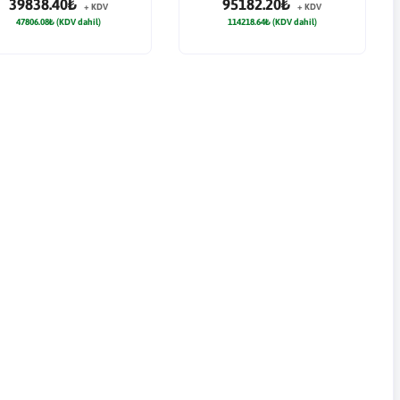
39838.40₺
95182.20₺
+ KDV
+ KDV
47806.08₺ (KDV dahil)
114218.64₺ (KDV dahil)