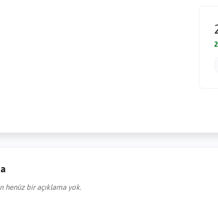
2
ma
in henüz bir açıklama yok.