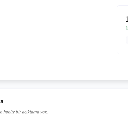
1
ma
in henüz bir açıklama yok.