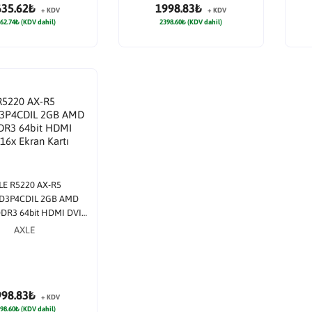
635.62₺
1998.83₺
+ KDV
+ KDV
62.74₺ (KDV dahil)
2398.60₺ (KDV dahil)
LE R5220 AX-R5
D3P4CDIL 2GB AMD
DR3 64bit HDMI DVI
 16x Ekran Kartı
AXLE
998.83₺
+ KDV
98.60₺ (KDV dahil)