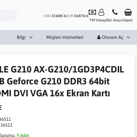
USD
47.6085 ₺
EUR
54.8736 ₺
TRY
Hesap
Bizi Arayın
Sepet
Bilgi
Müşteri Hizmetleri
Oturum Aç
LE G210 AX-G210/1GD3P4CDIL
B Geforce G210 DDR3 64bit
MI DVI VGA 16x Ekran Kartı
E
36511
:
36511
Durumu:
9 Adet