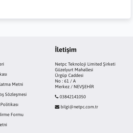
İletişim
eri
Netpc Teknoloji Limited Şirketi
Güzelyurt Mahallesi
kası
Ürgüp Caddesi
No : 61 / A
latma Metni
Merkez / NEVŞEHİR
tış Sözleşmesi
03842141050
 Politikası
bilgi@netpc.com.tr
ndirme Formu
etni