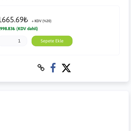
1665.69₺
+ KDV (%20)
998.83₺ (KDV dahil)
Sepete Ekle