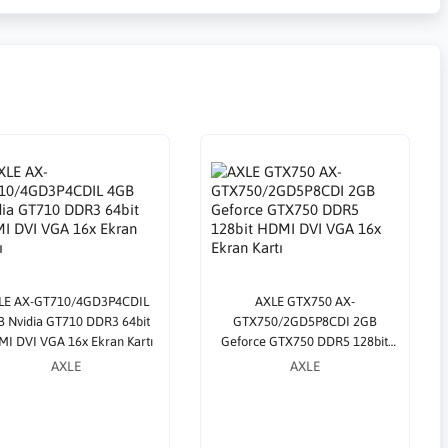
LE AX-GT710/4GD3P4CDIL
AXLE GTX750 AX-
 Nvidia GT710 DDR3 64bit
GTX750/2GD5P8CDI 2GB
I DVI VGA 16x Ekran Kartı
Geforce GTX750 DDR5 128bit
HDMI DVI VGA 16x Ekran Kartı
AXLE
AXLE