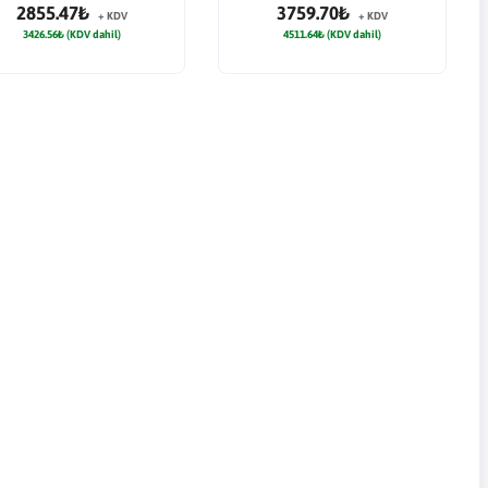
2855.47₺
3759.70₺
+ KDV
+ KDV
3426.56₺ (KDV dahil)
4511.64₺ (KDV dahil)