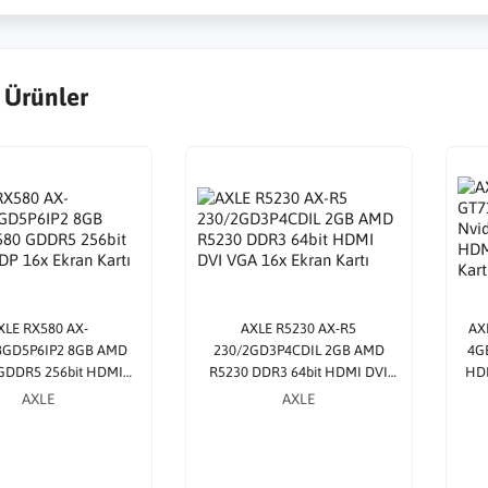
 Ürünler
XLE RX580 AX-
AXLE R5230 AX-R5
AX
8GD5P6IP2 8GB AMD
230/2GD3P4CDIL 2GB AMD
4GB
GDDR5 256bit HDMI
R5230 DDR3 64bit HDMI DVI
HDM
 16x Ekran Kartı
VGA 16x Ekran Kartı
AXLE
AXLE