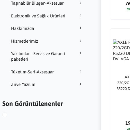
Taşınabilir Bileşen-Aksesuar
7
91
Elektronik ve Sağlık Ürünleri
Hakkımızda
Hizmetlerimiz
Yazılımlar - Servis ve Garanti
paketleri
Tüketim-Sarf-Aksesuar
AX
220/2G
Zirve Yazılım
R5220 D
VGA
Son Görüntülenenler
1
23