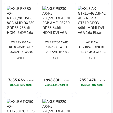
AXLE RX580 AX-
AXLE R5230 AX-R5
AXLE AX-
RX580/8GD5P6IP2
230/2GD3P4CDIL
GT710/4GD3P4CDIL
8GB AMD RX580
2GB AMD R5230
4GB Nvidia GT710
GDDR5 256bit HDMI
DDR3 64bit HDMI
DDR3 64bit HDMI
AXLE
AXLE
AXLE
2xDP 16x Ekran Kartı
DVI VGA 16x Ekran
DVI VGA 16x Ekran
Kartı
Kartı
7635.62₺
1998.83₺
2855.47₺
+ KDV
+ KDV
+ KDV
9162.74₺ (KDV dahil)
2398.60₺ (KDV dahil)
3426.56₺ (KDV dahil)