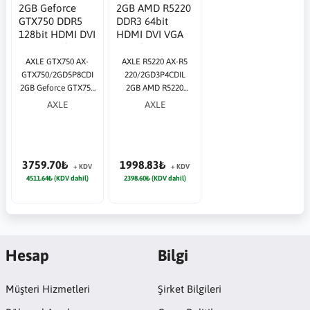
AXLE GTX750 AX-
AXLE R5220 AX-R5
GTX750/2GD5P8CDI
220/2GD3P4CDIL
2GB Geforce GTX750
2GB AMD R5220
DDR5 128bit HDMI
DDR3 64bit HDMI
AXLE
AXLE
DVI VGA 16x Ekran
DVI VGA 16x Ekran
Kartı
Kartı
3759.70₺
1998.83₺
+ KDV
+ KDV
4511.64₺ (KDV dahil)
2398.60₺ (KDV dahil)
Hesap
Bilgi
Müşteri Hizmetleri
Şirket Bilgileri