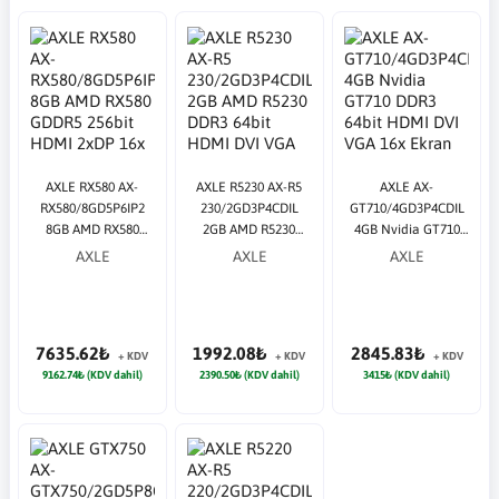
AXLE RX580 AX-
AXLE R5230 AX-R5
AXLE AX-
RX580/8GD5P6IP2
230/2GD3P4CDIL
GT710/4GD3P4CDIL
8GB AMD RX580
2GB AMD R5230
4GB Nvidia GT710
GDDR5 256bit HDMI
DDR3 64bit HDMI
DDR3 64bit HDMI
AXLE
AXLE
AXLE
2xDP 16x Ekran Kartı
DVI VGA 16x Ekran
DVI VGA 16x Ekran
Kartı
Kartı
7635.62₺
1992.08₺
2845.83₺
+ KDV
+ KDV
+ KDV
9162.74₺ (KDV dahil)
2390.50₺ (KDV dahil)
3415₺ (KDV dahil)