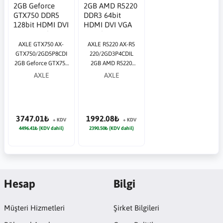
AXLE GTX750 AX-
AXLE R5220 AX-R5
GTX750/2GD5P8CDI
220/2GD3P4CDIL
2GB Geforce GTX750
2GB AMD R5220
DDR5 128bit HDMI
DDR3 64bit HDMI
AXLE
AXLE
DVI VGA 16x Ekran
DVI VGA 16x Ekran
Kartı
Kartı
3747.01₺
1992.08₺
+ KDV
+ KDV
4496.41₺ (KDV dahil)
2390.50₺ (KDV dahil)
Hesap
Bilgi
Müşteri Hizmetleri
Şirket Bilgileri