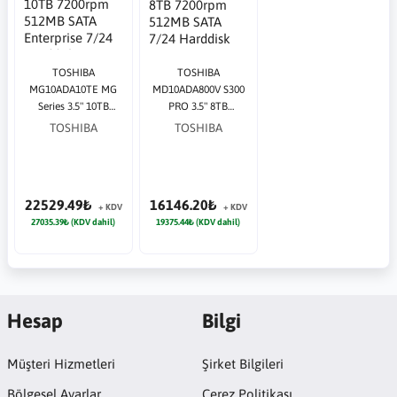
TOSHIBA
TOSHIBA
MG10ADA10TE MG
MD10ADA800V S300
Series 3.5" 10TB
PRO 3.5" 8TB
7200rpm 512MB SATA
7200rpm 512MB SATA
TOSHIBA
TOSHIBA
Enterprise 7/24
7/24 Harddisk
Harddisk
22529.49₺
16146.20₺
+ KDV
+ KDV
27035.39₺ (KDV dahil)
19375.44₺ (KDV dahil)
Hesap
Bilgi
Müşteri Hizmetleri
Şirket Bilgileri
Bölgesel Ayarlar
Çerez Politikası