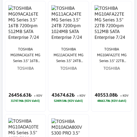
TOSHIBA
TOSHIBA
TOSHIBA
MG09ACA16TE MG
MG11ACA24TE MG
MG10AFA22TE MG
Series 3.5" 16TB
Series 3.5" 24TB
Series 3.5" 22TB
7200rpm 512MB SATA
7200rpm 1024MB
7200rpm 512MB SATA
TOSHIBA
TOSHIBA
TOSHIBA
Enterprise 7/24
SATA Enterprise 7/24
Enterprise 7/24
Harddisk
Harddisk
Harddisk
26456.63₺
43674.62₺
40553.08₺
+ KDV
+ KDV
+ KDV
31747.96₺ (KDV dahil)
52409.54₺ (KDV dahil)
48663.70₺ (KDV dahil)