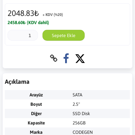
2048.83₺
+ KDV (%20)
2458.60₺ (KDV dahil)
Sepete Ekle
Açıklama
Arayüz
SATA
Boyut
2.5"
Diğer
SSD Disk
Kapasite
256GB
Marka
CODEGEN