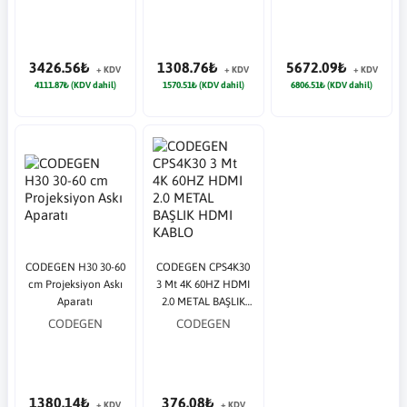
SSD Disk
SSD Disk
3426.56₺
1308.76₺
5672.09₺
+ KDV
+ KDV
+ KDV
4111.87₺ (KDV dahil)
1570.51₺ (KDV dahil)
6806.51₺ (KDV dahil)
CODEGEN H30 30-60
CODEGEN CPS4K30
cm Projeksiyon Askı
3 Mt 4K 60HZ HDMI
Aparatı
2.0 METAL BAŞLIK
HDMI KABLO
CODEGEN
CODEGEN
1380.14₺
376.08₺
+ KDV
+ KDV