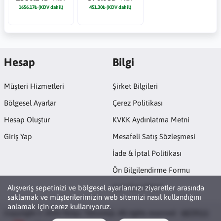
1656.17₺ (KDV dahil)
451.30₺ (KDV dahil)
Hesap
Bilgi
Müşteri Hizmetleri
Şirket Bilgileri
Bölgesel Ayarlar
Çerez Politikası
Hesap Oluştur
KVKK Aydınlatma Metni
Giriş Yap
Mesafeli Satış Sözleşmesi
İade & İptal Politikası
Ön Bilgilendirme Formu
Açık Rıza Metni
Alışveriş sepetinizi ve bölgesel ayarlarınızı ziyaretler arasında
saklamak ve müşterilerimizin web sitemizi nasıl kullandığını
anlamak için çerez kullanıyoruz.
Copyright © 2026 Netpc Teknoloji. All rights reserved ·
NETPC®