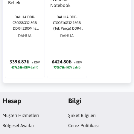
DAHUA DDR-
DAHUA DDR-
C300S8G32 8GB
C300S16G32 16GB
DDR4 3200Mhz
(Tek Parça) DDR4
Notebook Bellek
3200Mhz Notebook
DAHUA
DAHUA
Bellek
3396.87₺
6424.80₺
+ KDV
+ KDV
4076.24₺ (KDV dahil)
7709.76₺ (KDV dahil)
Hesap
Bilgi
Müşteri Hizmetleri
Şirket Bilgileri
Bölgesel Ayarlar
Çerez Politikası