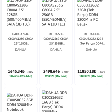
DAHUA SSD-
DAHUA SSD-
DAHUA DDR-
C800AS128G C800A
C800AS256G C800A
C300U32G32 32GB
2.5" 128GB
2.5" 256GB
(Tek Parça) DDR4
(500/400MB/s) SATA
(550/460MB/s) SATA
3200Mhz PC Bellek
DAHUA
DAHUA
DAHUA
(3D TLC) SSD Disk
(3D TLC) SSD Disk
1645.34₺
2498.64₺
11850.18₺
+ KDV
+ KDV
+ KDV
1974.41₺ (KDV dahil)
2998.37₺ (KDV dahil)
14220.22₺ (KDV dahil)