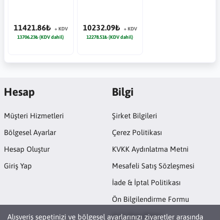
11421.86₺
10232.09₺
+ KDV
+ KDV
13706.23₺ (KDV dahil)
12278.51₺ (KDV dahil)
Hesap
Bilgi
Müşteri Hizmetleri
Şirket Bilgileri
Bölgesel Ayarlar
Çerez Politikası
Hesap Oluştur
KVKK Aydınlatma Metni
Giriş Yap
Mesafeli Satış Sözleşmesi
İade & İptal Politikası
Ön Bilgilendirme Formu
Açık Rıza Metni
Alışveriş sepetinizi ve bölgesel ayarlarınızı ziyaretler arasında