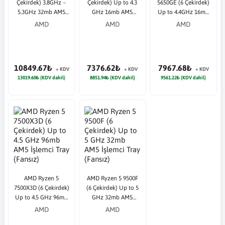
Çekirdek) 3.8GHz ~
Çekirdek) Up to 4.3
5650GE (6 Çekirdek)
5.3GHz 32mb AM5
GHz 16mb AM5
Up to 4.4GHz 16mb
İşlemci Tray (Fansız)
İşlemci Tray (Fansız)
AM4 İşlemci Tray
AMD
AMD
AMD
(Fansız)
10849.67₺
7376.62₺
7967.68₺
+ KDV
+ KDV
+ KDV
13019.60₺ (KDV dahil)
8851.94₺ (KDV dahil)
9561.22₺ (KDV dahil)
AMD Ryzen 5
AMD Ryzen 5 9500F
7500X3D (6 Çekirdek)
(6 Çekirdek) Up to 5
Up to 4.5 GHz 96mb
GHz 32mb AM5
AM5 İşlemci Tray
İşlemci Tray (Fansız)
AMD
AMD
(Fansız)