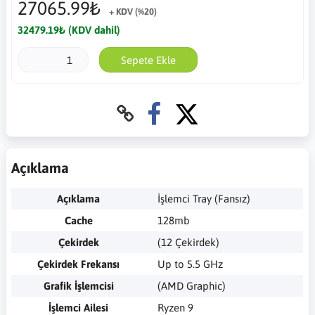
27065.99₺
+ KDV (%20)
32479.19₺ (KDV dahil)
Sepete Ekle
Açıklama
Açıklama
İşlemci Tray (Fansız)
Cache
128mb
Çekirdek
(12 Çekirdek)
Çekirdek Frekansı
Up to 5.5 GHz
Grafik İşlemcisi
(AMD Graphic)
İşlemci Ailesi
Ryzen 9