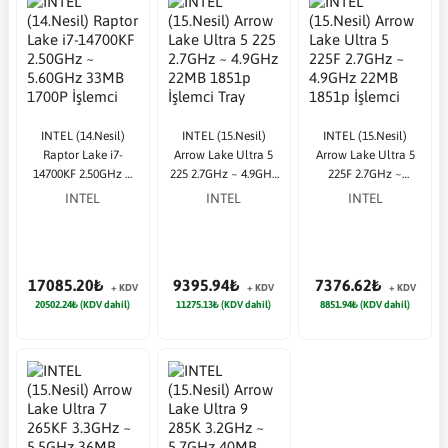
INTEL (14.Nesil)
INTEL (15.Nesil)
INTEL (15.Nesil)
Raptor Lake i7-
Arrow Lake Ultra 5
Arrow Lake Ultra 5
14700KF 2.50GHz ~
225 2.7GHz ~ 4.9GHz
225F 2.7GHz ~
5.60GHz 33MB 1700P
22MB 1851p İşlemci
4.9GHz 22MB 1851p
INTEL
INTEL
INTEL
İşlemci Tray (Fansız)
Tray (Fansız)
İşlemci Tray (Fansız)
17085.20₺
9395.94₺
7376.62₺
+ KDV
+ KDV
+ KDV
20502.24₺ (KDV dahil)
11275.13₺ (KDV dahil)
8851.94₺ (KDV dahil)