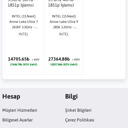
INTEL (15.Nesil)
INTEL (15.Nesil)
Arrow Lake Ultra 7
Arrow Lake Ultra 9
265KF 3.3GHz ~
285K 3.2GHz ~
5.5GHz 36MB 1851p
5.7GHz 40MB 1851p
INTEL
INTEL
İşlemci Tray (Fansız)
İşlemci Tray (Fansız)
14705.65₺
27364.88₺
+ KDV
+ KDV
17646.78₺ (KDV dahil)
32837.86₺ (KDV dahil)
Hesap
Bilgi
Müşteri Hizmetleri
Şirket Bilgileri
Bölgesel Ayarlar
Çerez Politikası