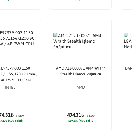
 E97379-003 1150
AMD 712-000071 AM4 Wraith
DAR
5 /1156/1200 90 mm /
Stealth İşlemci Soğutucu
 4P PWM CPU Fanı
INTEL
AMD
74.31₺
474.31₺
+ KDV
+ KDV
69.17₺ (KDV dahil)
569.17₺ (KDV dahil)