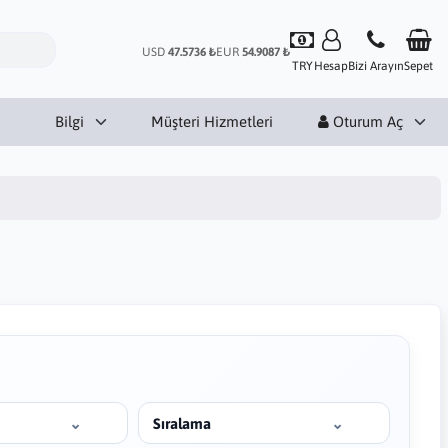
USD
47.5736 ₺
EUR
54.9087 ₺
TRY
Hesap
Bizi Arayın
Sepet
Bilgi
Müşteri Hizmetleri
Oturum Aç
Sıralama