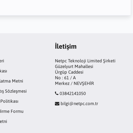
İletişim
eri
Netpc Teknoloji Limited Şirketi
Güzelyurt Mahallesi
kası
Ürgüp Caddesi
No : 61 / A
latma Metni
Merkez / NEVŞEHİR
tış Sözleşmesi
03842141050
 Politikası
bilgi@netpc.com.tr
ndirme Formu
etni