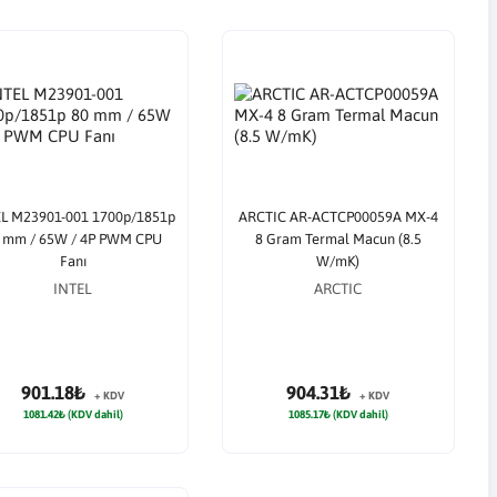
L M23901-001 1700p/1851p
ARCTIC AR-ACTCP00059A MX-4
 mm / 65W / 4P PWM CPU
8 Gram Termal Macun (8.5
Fanı
W/mK)
INTEL
ARCTIC
901.18₺
904.31₺
+ KDV
+ KDV
1081.42₺ (KDV dahil)
1085.17₺ (KDV dahil)