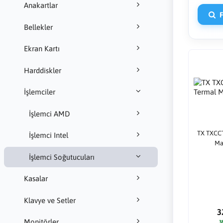
Anakartlar
Fi
Bellekler
Ekran Kartı
Harddiskler
İşlemciler
İşlemci AMD
TX TXCC
İşlemci Intel
Ma
İşlemci Soğutucuları
Kasalar
Klavye ve Setler
3
Monitörler
3