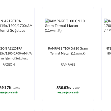
ZEON A2120TRA
RAMPAGE T100 Gri 10 Gram
INTE
15x/1200/1700/AM4/A
Termal Macun (11w/m.K)
80
mm İşlemci Soğutucu
FAZEON
RAMPAGE
69.17₺
830.03₺
+ KDV
+ KDV
683₺ (KDV dahil)
996.04₺ (KDV dahil)