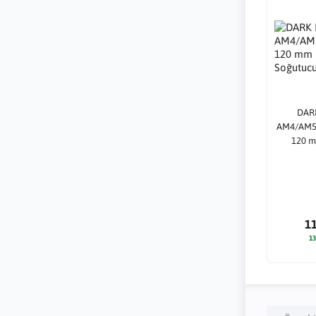
DAR
AM4/AM5/
120 mm
1
13