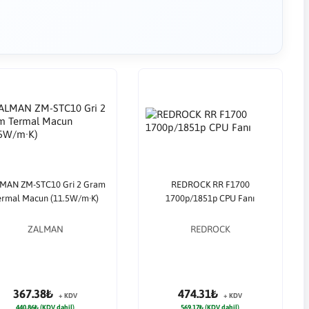
MAN ZM-STC10 Gri 2 Gram
REDROCK RR F1700
ermal Macun (11.5W/m·K)
1700p/1851p CPU Fanı
ZALMAN
REDROCK
367.38₺
474.31₺
+ KDV
+ KDV
440.86₺ (KDV dahil)
569.17₺ (KDV dahil)