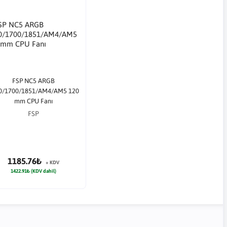
FSP NC5 ARGB
0/1700/1851/AM4/AM5 120
mm CPU Fanı
FSP
1185.76₺
+ KDV
1422.91₺ (KDV dahil)