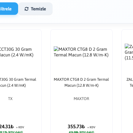
ltrele
Temizle
T30G 30 Gram Termal
MAXTOR CTG8 D 2 Gram Termal
ZAL
cun (2.4 W/mK)
Macun (12.8 W/m-K)
T
TX
MAXTOR
24.31₺
355.73₺
+ KDV
+ KDV
89.17₺ (KDV dahil)
426.88₺ (KDV dahil)