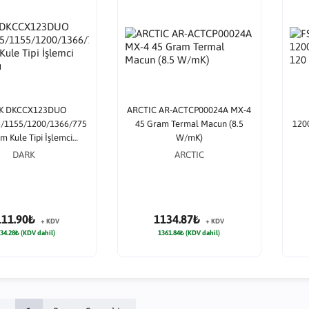
K DKCCX123DUO
ARCTIC AR-ACTCP00024A MX-4
1155/1200/1366/775
45 Gram Termal Macun (8.5
120
 Kule Tipi İşlemci
W/mK)
Soğutucu
DARK
ARCTIC
111.90₺
1134.87₺
+ KDV
+ KDV
34.28₺ (KDV dahil)
1361.84₺ (KDV dahil)