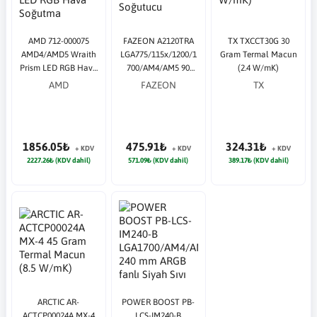
AMD 712-000075
FAZEON A2120TRA
TX TXCCT30G 30
AMD4/AMD5 Wraith
LGA775/115x/1200/1
Gram Termal Macun
Prism LED RGB Hava
700/AM4/AM5 90
(2.4 W/mK)
Soğutma
mm İşlemci
AMD
FAZEON
TX
Soğutucu
1856.05₺
475.91₺
324.31₺
+ KDV
+ KDV
+ KDV
2227.26₺ (KDV dahil)
571.09₺ (KDV dahil)
389.17₺ (KDV dahil)
ARCTIC AR-
POWER BOOST PB-
ACTCP00024A MX-4
LCS-IM240-B