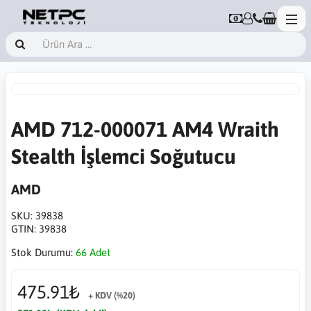
AMD 712-000071 AM4 Wraith
Stealth İşlemci Soğutucu
AMD
SKU:
39838
GTIN:
39838
Stok Durumu:
66 Adet
475.91₺
+ KDV (%20)