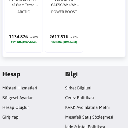
45 Gram Termal
LGA1700/AM4/AM5
Macun (8.5 W/mK)
240 mm ARGB fanlı
ARCTIC
POWER BOOST
Siyah Sıvı Soğutma
1134.87₺
2617.51₺
+ KDV
+ KDV
1361.84₺ (KDV dahil)
3141.01₺ (KDV dahil)
Hesap
Bilgi
Müşteri Hizmetleri
Şirket Bilgileri
Bölgesel Ayarlar
Çerez Politikası
Hesap Oluştur
KVKK Aydınlatma Metni
Giriş Yap
Mesafeli Satış Sözleşmesi
İade & İptal Politikası