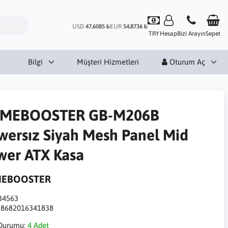
USD
47.6085 ₺
EUR
54.8736 ₺
TRY
Hesap
Bizi Arayın
Sepet
Bilgi
Müşteri Hizmetleri
Oturum Aç
MEBOOSTER GB-M206B
wersız Siyah Mesh Panel Mid
wer ATX Kasa
EBOOSTER
34563
:
8682016341838
Durumu:
4 Adet