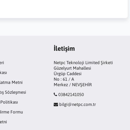
İletişim
eri
Netpc Teknoloji Limited Şirketi
Güzelyurt Mahallesi
kası
Ürgüp Caddesi
No : 61 / A
latma Metni
Merkez / NEVŞEHİR
tış Sözleşmesi
03842141050
 Politikası
bilgi@netpc.com.tr
ndirme Formu
etni