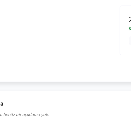
3
ma
in henüz bir açıklama yok.