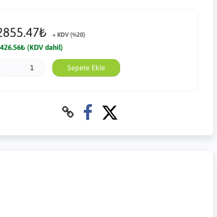
2855.47₺
+ KDV (%20)
426.56₺ (KDV dahil)
Sepete Ekle