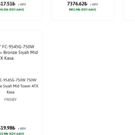
617.51₺
7376.62₺
+ KDV
+ KDV
41.01₺ (KDV dahil)
8851.94₺ (KDV dahil)
FC-9545G-750W 750W
e Siyah Mid Tower ATX
Kasa
FRISBY
519.98₺
+ KDV
23.98₺ (KDV dahil)