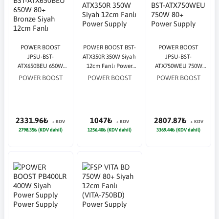
POWER BOOST
POWER BOOST BST-
POWER BOOST
JPSU-BST-
ATX350R 350W Siyah
JPSU-BST-
ATX650BEU 650W
12cm Fanlı Power
ATX750WEU 750W
80+ Bronze Siyah
Supply
80+ Power Supply
POWER BOOST
POWER BOOST
POWER BOOST
12cm Fanlı Power
Supply
2331.96₺
1047₺
2807.87₺
+ KDV
+ KDV
+ KDV
2798.35₺ (KDV dahil)
1256.40₺ (KDV dahil)
3369.44₺ (KDV dahil)