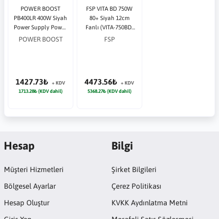
POWER BOOST
FSP VITA BD 750W
PB400LR 400W Siyah
80+ Siyah 12cm
Power Supply Power
Fanlı (VITA-750BD)
Supply
Power Supply
POWER BOOST
FSP
1427.73₺
4473.56₺
+ KDV
+ KDV
1713.28₺ (KDV dahil)
5368.27₺ (KDV dahil)
Hesap
Bilgi
Müşteri Hizmetleri
Şirket Bilgileri
Bölgesel Ayarlar
Çerez Politikası
Hesap Oluştur
KVKK Aydınlatma Metni