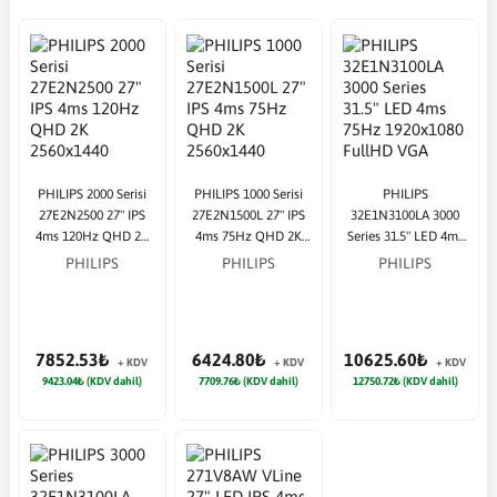
PHILIPS 2000 Serisi
PHILIPS 1000 Serisi
PHILIPS
27E2N2500 27" IPS
27E2N1500L 27" IPS
32E1N3100LA 3000
4ms 120Hz QHD 2K
4ms 75Hz QHD 2K
Series 31.5" LED 4ms
2560x1440 HDMI DP
2560x1440 HDMI DP
75Hz 1920x1080
PHILIPS
PHILIPS
PHILIPS
Siyah Monitör
Siyah Monitör
FullHD VGA HDMI
Multimedya (VESA)
Siyah Monitör
7852.53₺
6424.80₺
10625.60₺
+ KDV
+ KDV
+ KDV
9423.04₺ (KDV dahil)
7709.76₺ (KDV dahil)
12750.72₺ (KDV dahil)