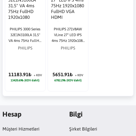
PHILIPS 3000 Series
PHILIPS 271V8AW
32E1N3100LA 31.5"
VLine 27" LED IPS
VA 4ms 75Hz FullHD
4ms 75Hz 1920x1080
1920x1080 HDMI
FullHD VGA HDMI
PHILIPS
PHILIPS
VGA Siyah Monitör
Multimedya (VESA)
Beyaz Monitör
11183.91₺
5651.91₺
+ KDV
+ KDV
13420.69₺ (KDV dahil)
6782.29₺ (KDV dahil)
Hesap
Bilgi
Müşteri Hizmetleri
Şirket Bilgileri