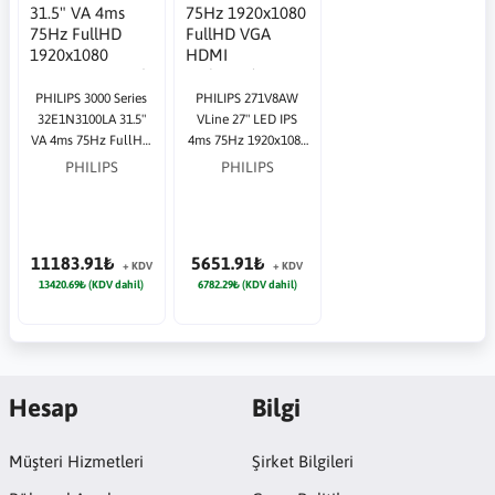
PHILIPS 3000 Series
PHILIPS 271V8AW
32E1N3100LA 31.5"
VLine 27" LED IPS
VA 4ms 75Hz FullHD
4ms 75Hz 1920x1080
1920x1080 HDMI
FullHD VGA HDMI
PHILIPS
PHILIPS
VGA Siyah Monitör
Multimedya (VESA)
Beyaz Monitör
11183.91₺
5651.91₺
+ KDV
+ KDV
13420.69₺ (KDV dahil)
6782.29₺ (KDV dahil)
Hesap
Bilgi
Müşteri Hizmetleri
Şirket Bilgileri