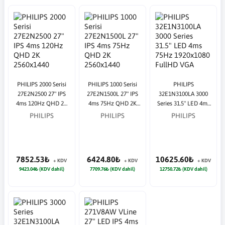
PHILIPS 2000 Serisi
PHILIPS 1000 Serisi
PHILIPS
27E2N2500 27" IPS
27E2N1500L 27" IPS
32E1N3100LA 3000
4ms 120Hz QHD 2K
4ms 75Hz QHD 2K
Series 31.5" LED 4ms
2560x1440 HDMI DP
2560x1440 HDMI DP
75Hz 1920x1080
PHILIPS
PHILIPS
PHILIPS
Siyah Monitör
Siyah Monitör
FullHD VGA HDMI
Multimedya (VESA)
Siyah Monitör
7852.53₺
6424.80₺
10625.60₺
+ KDV
+ KDV
+ KDV
9423.04₺ (KDV dahil)
7709.76₺ (KDV dahil)
12750.72₺ (KDV dahil)