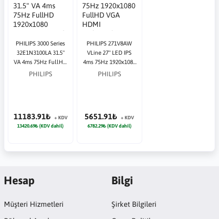
PHILIPS 3000 Series
PHILIPS 271V8AW
32E1N3100LA 31.5"
VLine 27" LED IPS
VA 4ms 75Hz FullHD
4ms 75Hz 1920x1080
1920x1080 HDMI
FullHD VGA HDMI
PHILIPS
PHILIPS
VGA Siyah Monitör
Multimedya (VESA)
Beyaz Monitör
11183.91₺
5651.91₺
+ KDV
+ KDV
13420.69₺ (KDV dahil)
6782.29₺ (KDV dahil)
Hesap
Bilgi
Müşteri Hizmetleri
Şirket Bilgileri