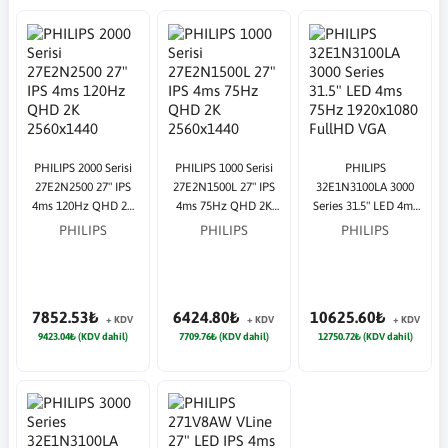
PHILIPS 2000 Serisi
PHILIPS 1000 Serisi
PHILIPS
27E2N2500 27" IPS
27E2N1500L 27" IPS
32E1N3100LA 3000
4ms 120Hz QHD 2K
4ms 75Hz QHD 2K
Series 31.5" LED 4ms
2560x1440 HDMI DP
2560x1440 HDMI DP
75Hz 1920x1080
PHILIPS
PHILIPS
PHILIPS
Siyah Monitör
Siyah Monitör
FullHD VGA HDMI
Multimedya (VESA)
Siyah Monitör
7852.53₺
6424.80₺
10625.60₺
+ KDV
+ KDV
+ KDV
9423.04₺ (KDV dahil)
7709.76₺ (KDV dahil)
12750.72₺ (KDV dahil)