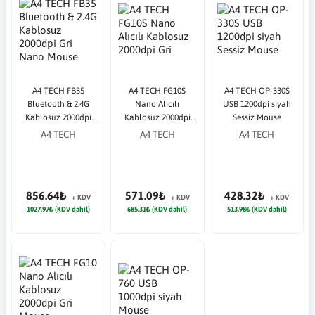
A4 TECH FB35
A4 TECH FG10S
A4 TECH OP-330S
Bluetooth & 2.4G
Nano Alıcılı
USB 1200dpi siyah
Kablosuz 2000dpi
Kablosuz 2000dpi
Sessiz Mouse
Gri Nano Mouse
Gri
A4 TECH
A4 TECH
A4 TECH
856.64₺
571.09₺
428.32₺
+ KDV
+ KDV
+ KDV
1027.97₺ (KDV dahil)
685.31₺ (KDV dahil)
513.98₺ (KDV dahil)