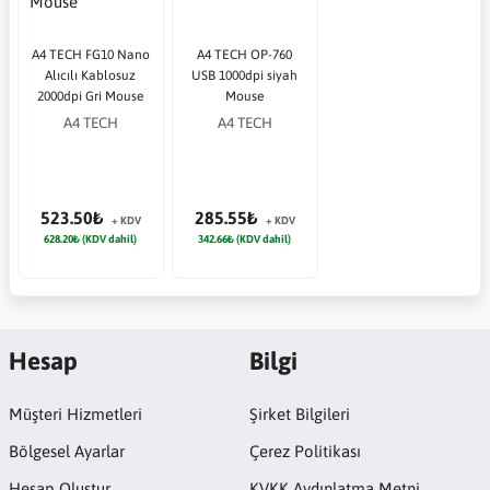
A4 TECH FG10 Nano
A4 TECH OP-760
Alıcılı Kablosuz
USB 1000dpi siyah
2000dpi Gri Mouse
Mouse
A4 TECH
A4 TECH
523.50₺
285.55₺
+ KDV
+ KDV
628.20₺ (KDV dahil)
342.66₺ (KDV dahil)
Hesap
Bilgi
Müşteri Hizmetleri
Şirket Bilgileri
Bölgesel Ayarlar
Çerez Politikası
Hesap Oluştur
KVKK Aydınlatma Metni