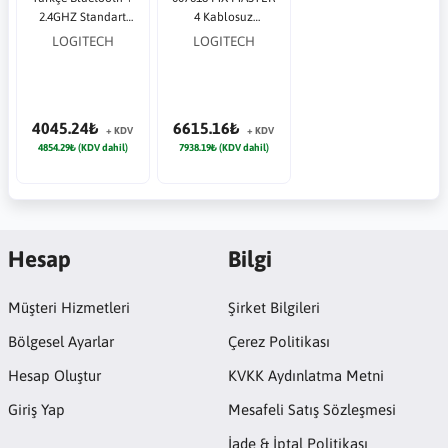
2.4GHZ Standart
4 Kablosuz
Siyah Kurumsal
Kablosuz 8000 DPI
LOGITECH
LOGITECH
Klavye+ Mouse
siyah Kurumsal
Mouse
4045.24₺
6615.16₺
+ KDV
+ KDV
4854.29₺ (KDV dahil)
7938.19₺ (KDV dahil)
Hesap
Bilgi
Müşteri Hizmetleri
Şirket Bilgileri
Bölgesel Ayarlar
Çerez Politikası
Hesap Oluştur
KVKK Aydınlatma Metni
Giriş Yap
Mesafeli Satış Sözleşmesi
İade & İptal Politikası