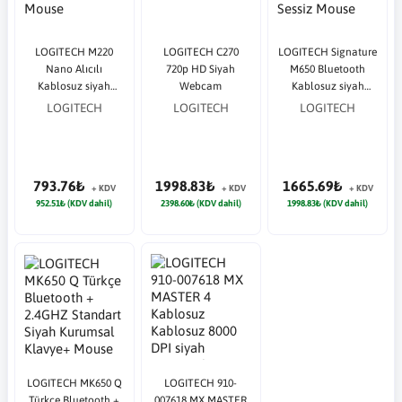
LOGITECH M220
LOGITECH C270
LOGITECH Signature
Nano Alıcılı
720p HD Siyah
M650 Bluetooth
Kablosuz siyah
Webcam
Kablosuz siyah
Sessiz Mouse
Sessiz Mouse
LOGITECH
LOGITECH
LOGITECH
793.76₺
1998.83₺
1665.69₺
+ KDV
+ KDV
+ KDV
952.51₺ (KDV dahil)
2398.60₺ (KDV dahil)
1998.83₺ (KDV dahil)
LOGITECH MK650 Q
LOGITECH 910-
Türkçe Bluetooth +
007618 MX MASTER