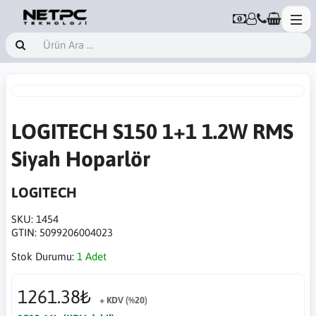
LOGITECH S150 1+1 1.2W RMS
Siyah Hoparlör
LOGITECH
SKU:
1454
GTIN:
5099206004023
Stok Durumu:
1 Adet
1261.38₺
+ KDV (%20)