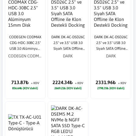
CODEGEN CODMAX
DARK DK-AC-DSD26C
DARK DK-AC-DSD26C
CDG-HDC-30BC 2.5"
2.5" ve 3.5" USB 3.0
2.5" ve 3.5" USB 3.0
USB 3.0 Alüminyum
Siyah SATA Offline
Siyah SATA Offline
15mm Disk Uyumlu
ile Klon Destekli
ile Klon Destekli
CODEGEN CODMAX
DARK
DARK
Harici HDD Kutusu
Docking Station
Docking Station
713.87₺
2224.34₺
2331.96₺
+ KDV
+ KDV
+ KDV
856.64₺ (KDV dahil)
2669.21₺ (KDV dahil)
2798.35₺ (KDV dahil)