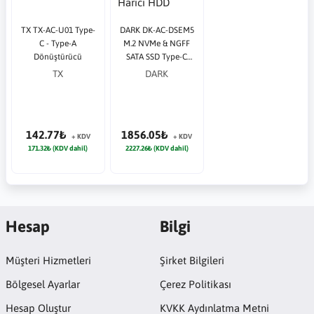
TX TX-AC-U01 Type-
DARK DK-AC-DSEM5
C - Type-A
M.2 NVMe & NGFF
Dönüştürücü
SATA SSD Type-C
RGB LED'Lİ Harici
TX
DARK
HDD Kutusu
142.77₺
1856.05₺
+ KDV
+ KDV
171.32₺ (KDV dahil)
2227.26₺ (KDV dahil)
Hesap
Bilgi
Müşteri Hizmetleri
Şirket Bilgileri
Bölgesel Ayarlar
Çerez Politikası
Hesap Oluştur
KVKK Aydınlatma Metni