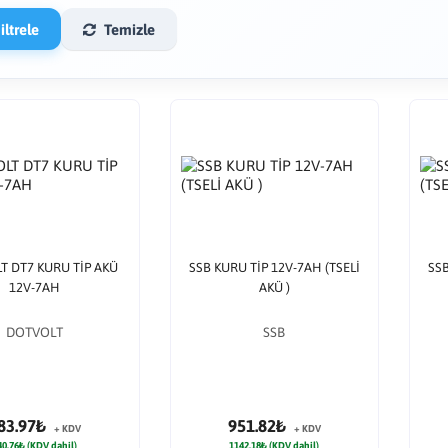
ltrele
Temizle
T DT7 KURU TİP AKÜ
SSB KURU TİP 12V-7AH (TSELİ
SSB
12V-7AH
AKÜ )
DOTVOLT
SSB
83.97₺
951.82₺
+ KDV
+ KDV
40.76₺ (KDV dahil)
1142.18₺ (KDV dahil)