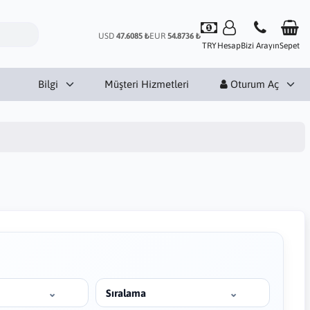
USD
47.6085 ₺
EUR
54.8736 ₺
TRY
Hesap
Bizi Arayın
Sepet
Bilgi
Müşteri Hizmetleri
Oturum Aç
Sıralama