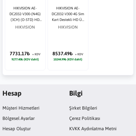
HIKVISION AE-
HIKVISION AE-
DC2032-V300-(N4G)
DC2032-V300 4G Sim
(3CH) (O-STD) HD
Kart Destekli HD Üç
Üç Kameralı Araç İçi
Kameralı Araç İçi
HIKVISION
HIKVISION
Kamera G-Sensor ve
Kamera G-Sensor ve
Wi-Fi
Wi-Fi
7731.17₺
8537.49₺
+ KDV
+ KDV
9277.40₺ (KDV dahil)
10244.99₺ (KDV dahil)
Hesap
Bilgi
Müşteri Hizmetleri
Şirket Bilgileri
Bölgesel Ayarlar
Çerez Politikası
Hesap Oluştur
KVKK Aydınlatma Metni