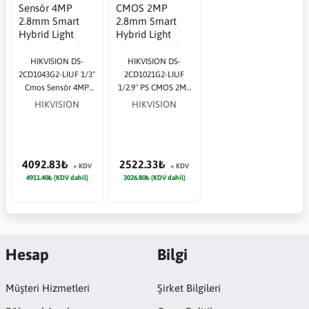
HIKVISION DS-
HIKVISION DS-
2CD1043G2-LIUF 1/3''
2CD1021G2-LIUF
Cmos Sensör 4MP
1/2.9" PS CMOS 2MP
2.8mm Smart Hybrid
2.8mm Smart Hybrid
HIKVISION
HIKVISION
Light POE Sesli
Light POE Sesli
Bullet IP Güvenlik
Bullet IP Güvenlik
Kamera
Kamera
4092.83₺
2522.33₺
+ KDV
+ KDV
4911.40₺ (KDV dahil)
3026.80₺ (KDV dahil)
Hesap
Bilgi
Müşteri Hizmetleri
Şirket Bilgileri