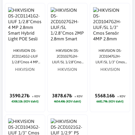
HIKVISION DS-
HIKVISION DS-
HIKVISION DS-
2CD1141G2-LIUF
2CD1027G2H-
2CD1047G2H-
1/2.8"Cmos 4 MP
LIUF/SL 1/2.8"Cmos
LIUF/SL 1/3'' Cmos
2.8mm Smart Hybrid
2MP 2.8mm Smart
Sensör 4MP 2.8mm
HIKVISION
HIKVISION
HIKVISION
Light POE Sesli
Hybrid Light Sirenli
Smart Hybrid Light
Dome Smart Hybrid
POE Sesli ColorVu
Sirenli POE Sesli
IP Güvenlik Kamera
Bullet IP Güvenlik
ColorVu Bullet IP
Kam
Güven
3590.27₺
3878.67₺
5568.16₺
+ KDV
+ KDV
+ KDV
4308.32₺ (KDV dahil)
4654.40₺ (KDV dahil)
6681.79₺ (KDV dahil)