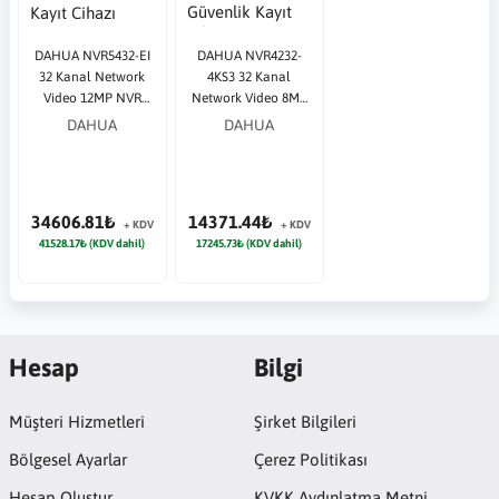
DAHUA NVR5432-EI
DAHUA NVR4232-
32 Kanal Network
4KS3 32 Kanal
Video 12MP NVR
Network Video 8MP
Güvenlik Kayıt
NVR Güvenlik Kayıt
DAHUA
DAHUA
Cihazı
Cihazı
34606.81₺
14371.44₺
+ KDV
+ KDV
41528.17₺ (KDV dahil)
17245.73₺ (KDV dahil)
Hesap
Bilgi
Müşteri Hizmetleri
Şirket Bilgileri
Bölgesel Ayarlar
Çerez Politikası
Hesap Oluştur
KVKK Aydınlatma Metni