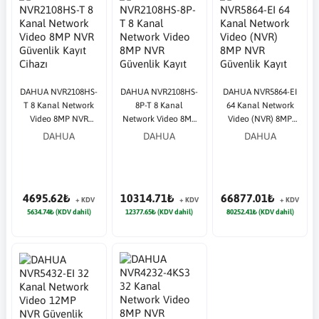
DAHUA NVR2108HS-
DAHUA NVR2108HS-
DAHUA NVR5864-EI
T 8 Kanal Network
8P-T 8 Kanal
64 Kanal Network
Video 8MP NVR
Network Video 8MP
Video (NVR) 8MP
Güvenlik Kayıt
NVR Güvenlik Kayıt
NVR Güvenlik Kayıt
DAHUA
DAHUA
DAHUA
Cihazı
Cihazı
Cihazı
4695.62₺
10314.71₺
66877.01₺
+ KDV
+ KDV
+ KDV
5634.74₺ (KDV dahil)
12377.65₺ (KDV dahil)
80252.41₺ (KDV dahil)