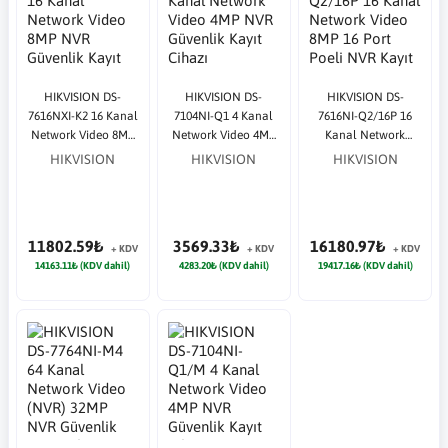
HIKVISION DS-
HIKVISION DS-
HIKVISION DS-
7616NXI-K2 16 Kanal
7104NI-Q1 4 Kanal
7616NI-Q2/16P 16
Network Video 8MP
Network Video 4MP
Kanal Network
NVR Güvenlik Kayıt
NVR Güvenlik Kayıt
Video 8MP 16 Port
HIKVISION
HIKVISION
HIKVISION
Cihazı
Cihazı
Poeli NVR Kayıt
Cihazı
11802.59₺
3569.33₺
16180.97₺
+ KDV
+ KDV
+ KDV
14163.11₺ (KDV dahil)
4283.20₺ (KDV dahil)
19417.16₺ (KDV dahil)