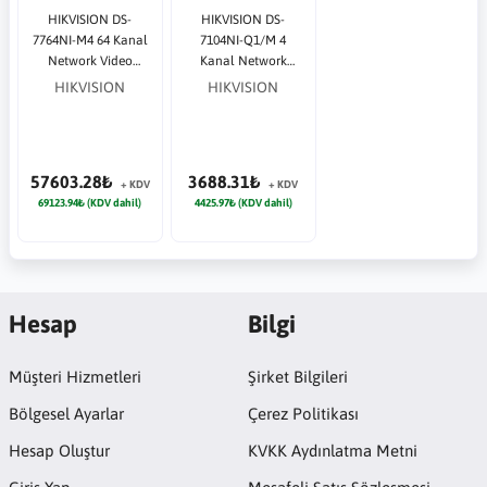
HIKVISION DS-
HIKVISION DS-
7764NI-M4 64 Kanal
7104NI-Q1/M 4
Network Video
Kanal Network
(NVR) 32MP NVR
Video 4MP NVR
HIKVISION
HIKVISION
Güvenlik Kayıt
Güvenlik Kayıt
Cihazı
Cihazı
57603.28₺
3688.31₺
+ KDV
+ KDV
69123.94₺ (KDV dahil)
4425.97₺ (KDV dahil)
Hesap
Bilgi
Müşteri Hizmetleri
Şirket Bilgileri
Bölgesel Ayarlar
Çerez Politikası
Hesap Oluştur
KVKK Aydınlatma Metni