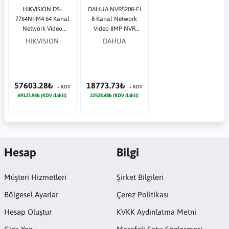
HIKVISION DS-
DAHUA NVR5208-EI
7764NI-M4 64 Kanal
8 Kanal Network
Network Video
Video 8MP NVR
(NVR) 32MP NVR
Güvenlik Kayıt
HIKVISION
DAHUA
Güvenlik Kayıt
Cihazı
Cihazı
57603.28₺
18773.73₺
+ KDV
+ KDV
69123.94₺ (KDV dahil)
22528.48₺ (KDV dahil)
Hesap
Bilgi
Müşteri Hizmetleri
Şirket Bilgileri
Bölgesel Ayarlar
Çerez Politikası
Hesap Oluştur
KVKK Aydınlatma Metni