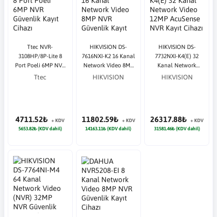
Ttec NVR-
HIKVISION DS-
HIKVISION DS-
3108HP/8P-Lite 8
7616NXI-K2 16 Kanal
7732NXI-K4(E) 32
Port Poeli 6MP NVR
Network Video 8MP
Kanal Network
Güvenlik Kayıt
NVR Güvenlik Kayıt
Video 12MP
Ttec
HIKVISION
HIKVISION
Cihazı
Cihazı
AcuSense NVR Kayıt
Cihazı
4711.52₺
11802.59₺
26317.88₺
+ KDV
+ KDV
+ KDV
5653.82₺ (KDV dahil)
14163.11₺ (KDV dahil)
31581.46₺ (KDV dahil)