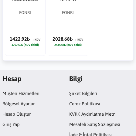
FONRI
FONRI
1422.92₺
2028.68₺
+ KDV
+ KDV
1707.50₺ (KDV dahil)
2434.42₺ (KDV dahil)
Hesap
Bilgi
Müşteri Hizmetleri
Şirket Bilgileri
Bölgesel Ayarlar
Çerez Politikası
Hesap Oluştur
KVKK Aydınlatma Metni
Giriş Yap
Mesafeli Satış Sözleşmesi
İade & İptal Politikası