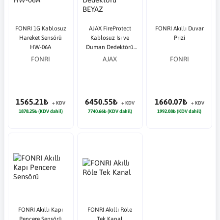
FONRI 1G Kablosuz
AJAX FireProtect
FONRI Akıllı Duvar
Hareket Sensörü
Kablosuz Isı ve
Prizi
HW-06A
Duman Dedektörü
BEYAZ
FONRI
AJAX
FONRI
1565.21₺
6450.55₺
1660.07₺
+ KDV
+ KDV
+ KDV
1878.25₺ (KDV dahil)
7740.66₺ (KDV dahil)
1992.08₺ (KDV dahil)
FONRI Akıllı Kapı
FONRI Akıllı Röle
Pencere Sensörü
Tek Kanal