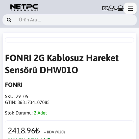
FONRI 2G Kablosuz Hareket
Sensörü DHW01O
FONRI
SKU:
29105
GTIN:
8681734107085
Stok Durumu:
2 Adet
2418.96₺
+ KDV (%20)