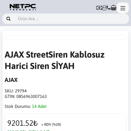
AJAX StreetSiren Kablosuz
Harici Siren SİYAH
AJAX
SKU:
29794
GTIN:
0856963007163
Stok Durumu:
14 Adet
9201.52₺
+ KDV (%20)