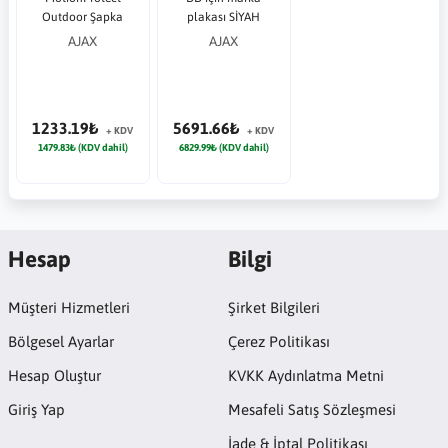
Outdoor Şapka
plakası SİYAH
AJAX
AJAX
1233.19₺
5691.66₺
+ KDV
+ KDV
1479.83₺ (KDV dahil)
6829.99₺ (KDV dahil)
Hesap
Bilgi
Müşteri Hizmetleri
Şirket Bilgileri
Bölgesel Ayarlar
Çerez Politikası
Hesap Oluştur
KVKK Aydınlatma Metni
Giriş Yap
Mesafeli Satış Sözleşmesi
İade & İptal Politikası