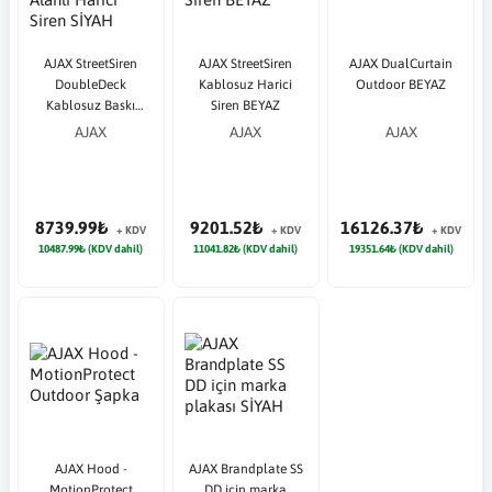
AJAX StreetSiren
AJAX StreetSiren
AJAX DualCurtain
DoubleDeck
Kablosuz Harici
Outdoor BEYAZ
Kablosuz Baskı
Siren BEYAZ
Alanlı Harici Siren
AJAX
AJAX
AJAX
SİYAH
8739.99₺
9201.52₺
16126.37₺
+ KDV
+ KDV
+ KDV
10487.99₺ (KDV dahil)
11041.82₺ (KDV dahil)
19351.64₺ (KDV dahil)
AJAX Hood -
AJAX Brandplate SS
MotionProtect
DD için marka