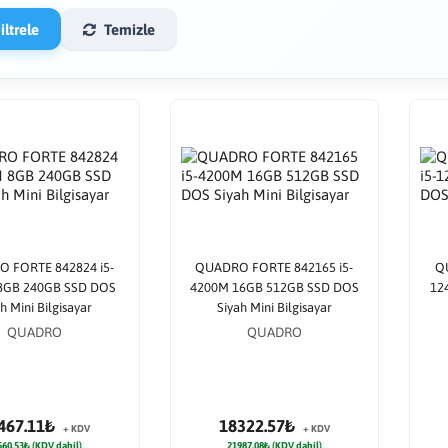
ltrele
Temizle
 FORTE 842824 i5-
QUADRO FORTE 842165 i5-
Q
8GB 240GB SSD DOS
4200M 16GB 512GB SSD DOS
12
h Mini Bilgisayar
Siyah Mini Bilgisayar
QUADRO
QUADRO
467.11₺
18322.57₺
+ KDV
+ KDV
560.53₺ (KDV dahil)
21987.08₺ (KDV dahil)