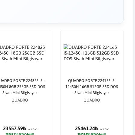
UADRO FORTE 224825 i5-
QUADRO FORTE 224165 i5-
450H 8GB 256GB SSD DOS
12450H 16GB 512GB SSD DOS
Siyah Mini Bilgisayar
Siyah Mini Bilgisayar
QUADRO
QUADRO
23557.59₺
25461.24₺
+ KDV
+ KDV
28269.11₺ (KDV dahil)
30553.49₺ (KDV dahil)