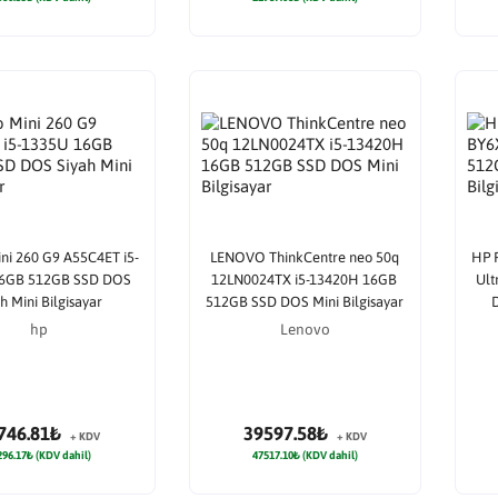
ni 260 G9 A55C4ET i5-
LENOVO ThinkCentre neo 50q
HP 
16GB 512GB SSD DOS
12LN0024TX i5-13420H 16GB
Ult
h Mini Bilgisayar
512GB SSD DOS Mini Bilgisayar
D
hp
Lenovo
746.81₺
39597.58₺
+ KDV
+ KDV
296.17₺ (KDV dahil)
47517.10₺ (KDV dahil)