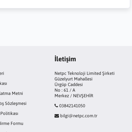
İletişim
eri
Netpc Teknoloji Limited Şirketi
Güzelyurt Mahallesi
kası
Ürgüp Caddesi
No : 61 / A
latma Metni
Merkez / NEVŞEHİR
tış Sözleşmesi
03842141050
 Politikası
bilgi@netpc.com.tr
ndirme Formu