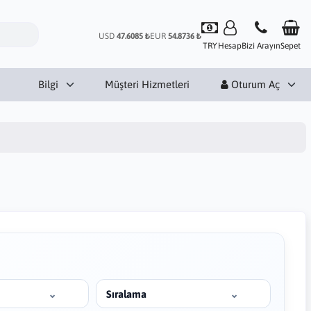
USD
47.6085 ₺
EUR
54.8736 ₺
TRY
Hesap
Bizi Arayın
Sepet
Bilgi
Müşteri Hizmetleri
Oturum Aç
Sıralama