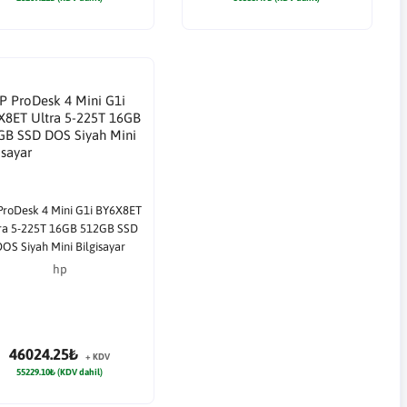
ProDesk 4 Mini G1i BY6X8ET
ra 5-225T 16GB 512GB SSD
OS Siyah Mini Bilgisayar
hp
46024.25₺
+ KDV
55229.10₺ (KDV dahil)