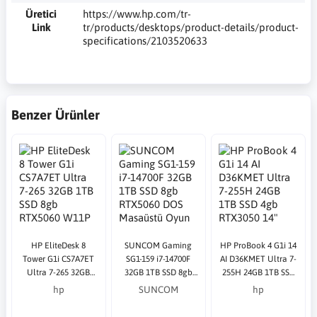
Üretici
https://www.hp.com/tr-
Link
tr/products/desktops/product-details/product-
specifications/2103520633
Benzer Ürünler
HP EliteDesk 8
SUNCOM Gaming
HP ProBook 4 G1i 14
Tower G1i CS7A7ET
SG1-159 i7-14700F
AI D36KMET Ultra 7-
Ultra 7-265 32GB
32GB 1TB SSD 8gb
255H 24GB 1TB SSD
1TB SSD 8gb
RTX5060 DOS
4gb RTX3050 14"
hp
SUNCOM
hp
RTX5060 W11P
Masaüstü Oyun
DOS Gümüş
Masaüstü Bilgisayar
Bilgisayarı
Notebook