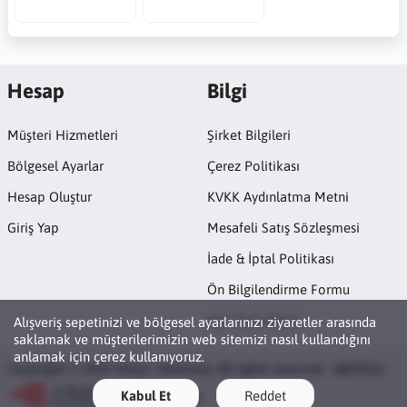
Hesap
Bilgi
Müşteri Hizmetleri
Şirket Bilgileri
Bölgesel Ayarlar
Çerez Politikası
Hesap Oluştur
KVKK Aydınlatma Metni
Giriş Yap
Mesafeli Satış Sözleşmesi
İade & İptal Politikası
Ön Bilgilendirme Formu
Açık Rıza Metni
Alışveriş sepetinizi ve bölgesel ayarlarınızı ziyaretler arasında
saklamak ve müşterilerimizin web sitemizi nasıl kullandığını
anlamak için çerez kullanıyoruz.
Copyright © 2026 Netpc Teknoloji. All rights reserved ·
NETPC®
Kabul Et
Reddet
ETBİS'e Kayıtlıdır