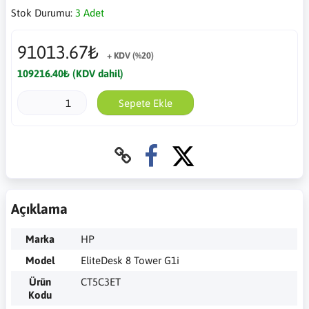
Stok Durumu:
3 Adet
91013.67₺
+ KDV (%20)
109216.40₺ (KDV dahil)
Sepete Ekle
Açıklama
Marka
HP
Model
EliteDesk 8 Tower G1i
Ürün
CT5C3ET
Kodu