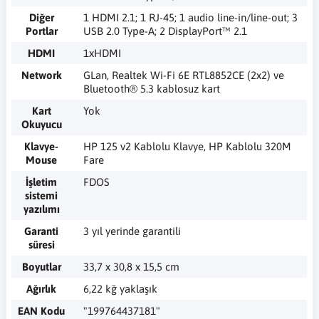
Diğer
1 HDMI 2.1; 1 RJ-45; 1 audio line-in/line-out; 3
Portlar
USB 2.0 Type-A; 2 DisplayPort™ 2.1
HDMI
1xHDMI
Network
GLan, Realtek Wi-Fi 6E RTL8852CE (2x2) ve
Bluetooth® 5.3 kablosuz kart
Kart
Yok
Okuyucu
Klavye-
HP 125 v2 Kablolu Klavye, HP Kablolu 320M
Mouse
Fare
İşletim
FDOS
sistemi
yazılımı
Garanti
3 yıl yerinde garantili
süresi
Boyutlar
33,7 x 30,8 x 15,5 cm
Ağırlık
6,22 kğ yaklaşık
EAN Kodu
"199764437181"