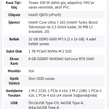
Kasa Tipi -
Tower, 500 W dahili güç adaptörü, %92'ye
Güç
varan verimlilik, aktif PFC
Chipset
Intel® Q870 (vPro®)
İşlemci
Intel® Core Ultra 7 265 (Intel® Turbo Boost
Teknolojisi ile 5,3 GHz'e kadar, 30 MB L3
önbellek, 20)
Bellek
32 GB DDR5-5600 MT/s (2 x 16 GB). 4 adet
bellek yuvası
Sabit Disk
1 TB PCIe® NVMe M.2 SSD
Ekran
8 GB GDDR7 NVIDIA® GeForce RTX 5060
Kartı
Monitör
Yok
Optik
Slim ODD yuvası
Sürücü
Genişleme
1 M.2 2230; 1 PCIe 4 x16; 3 M.2 2280; 1 PCIe 5
Yuvaları
x16; 1 PCIe 4 x16 (x4 olarak bağlandığında)
USB
Ön:2xUSB Type-C®, 4xUSB Type-A,
Arka:3xUSB Type-A,