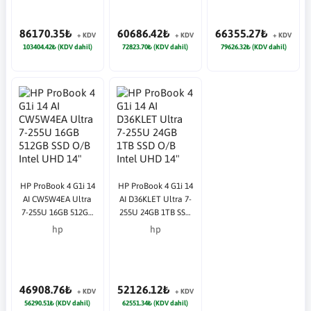
86170.35₺
60686.42₺
66355.27₺
+ KDV
+ KDV
+ KDV
103404.42₺ (KDV dahil)
72823.70₺ (KDV dahil)
79626.32₺ (KDV dahil)
HP ProBook 4 G1i 14
HP ProBook 4 G1i 14
AI CW5W4EA Ultra
AI D36KLET Ultra 7-
7-255U 16GB 512GB
255U 24GB 1TB SSD
SSD O/B Intel UHD
O/B Intel UHD 14"
hp
hp
14" DOS Gümüş
DOS Gümüş
Notebook
Notebook
46908.76₺
52126.12₺
+ KDV
+ KDV
56290.51₺ (KDV dahil)
62551.34₺ (KDV dahil)