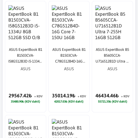
ASUS ExpertBook B1
ASUS ExpertBook B1
ASUS ExpertBook B5
B1503CVA-
B1503CVA-
B5605CCA-
I58G512B3D i5-1334U
C78G512B4D-16G
U716512B1D Ultra 7-
8GB 512GB SSD O/B
Core 7-150U 16GB
255H 16GB 512GB
ASUS
ASUS
ASUS
Intel UHD 15.6" DOS
512GB SSD O/B Intel
SSD O/B Intel UHD
Notebook
UHD 15.6" DOS Siyah
16" DOS Notebook
Notebook
29567.42₺
35014.19₺
46434.46₺
+ KDV
+ KDV
+ KDV
35480.90₺ (KDV dahil)
42017.03₺ (KDV dahil)
55721.35₺ (KDV dahil)