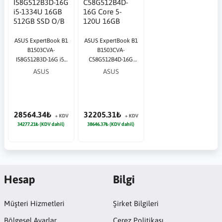
ASUS ExpertBook B1
ASUS ExpertBook B1
B1503CVA-
B1503CVA-
I58G512B3D-16G i5-
C58G512B4D-16G
1334U 16GB 512GB
Core 5-120U 16GB
ASUS
ASUS
SSD O/B Intel UHD
512GB SSD O/B Intel
15.6" DOS Notebook
UHD 15.6" DOS Siyah
Notebook
28564.34₺
32205.31₺
+ KDV
+ KDV
34277.21₺ (KDV dahil)
38646.37₺ (KDV dahil)
Hesap
Bilgi
Müşteri Hizmetleri
Şirket Bilgileri
Bölgesel Ayarlar
Çerez Politikası