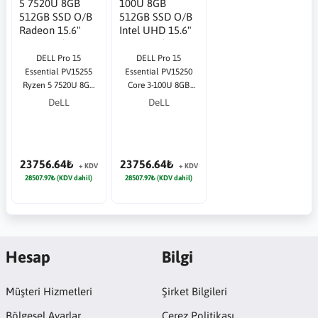
DELL Pro 15
DELL Pro 15
Essential PV15255
Essential PV15250
Ryzen 5 7520U 8GB
Core 3-100U 8GB
512GB SSD O/B
512GB SSD O/B Intel
DeLL
DeLL
Radeon 15.6" DOS
UHD 15.6" DOS Siyah
Siyah Notebook
Notebook
23756.64₺
23756.64₺
+ KDV
+ KDV
28507.97₺ (KDV dahil)
28507.97₺ (KDV dahil)
Hesap
Bilgi
Müşteri Hizmetleri
Şirket Bilgileri
Bölgesel Ayarlar
Çerez Politikası