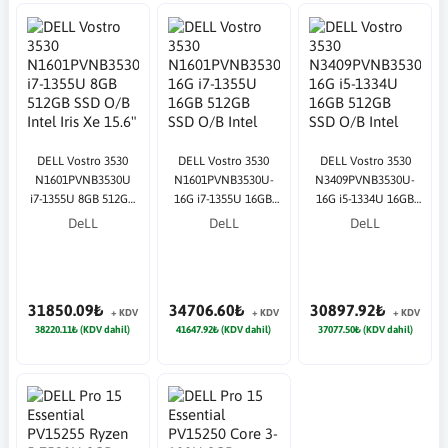
DELL Vostro 3530
DELL Vostro 3530
DELL Vostro 3530
N1601PVNB3530U
N1601PVNB3530U-
N3409PVNB3530U-
i7-1355U 8GB 512GB
16G i7-1355U 16GB
16G i5-1334U 16GB
SSD O/B Intel Iris Xe
512GB SSD O/B Intel
512GB SSD O/B Intel
DeLL
DeLL
DeLL
15.6" DOS Siyah
Iris Xe 15.6" DOS
UHD 15.6" DOS Siyah
Notebook
Siyah Notebook
Notebook
31850.09₺
34706.60₺
30897.92₺
+ KDV
+ KDV
+ KDV
38220.11₺ (KDV dahil)
41647.92₺ (KDV dahil)
37077.50₺ (KDV dahil)